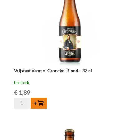
Ale
33cl
Vrijstaat Vanmol Gronckel Blond – 33 cl
En stock
€
1,89
quantité
Ajouter au panier
de
Vrijstaat
Vanmol
Gronckel
Blond