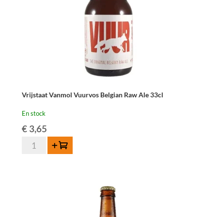
Vrijstaat Vanmol Vuurvos Belgian Raw Ale 33cl
En stock
€
3,65
quantité
Ajouter au panier
de
Vrijstaat
Vanmol
Vuurvos
Belgian
Raw