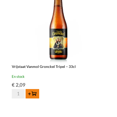
-
33
cl
Vrijstaat Vanmol Gronckel Tripel – 33cl
En stock
€
2,09
quantité
Ajouter au panier
de
Vrijstaat
Vanmol
Gronckel