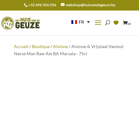
+32 496 356 556
webshop@huisvandegeuze.be
Recherche
pour :
FR
(0)
Accueil
/
Boutique
/
Alvinne
/ Alvinne & Vrijstaat Vanmol
Nørse Man Raw Ale BA Marsala– 75cl