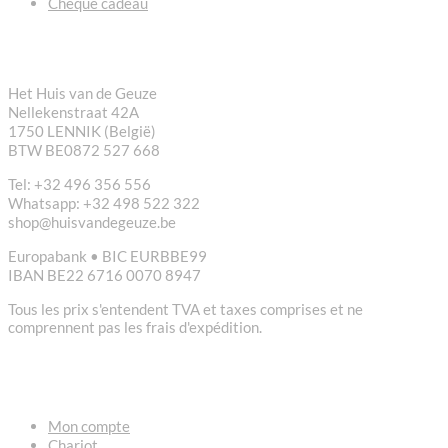
Chèque cadeau
CONTACT
Het Huis van de Geuze
Nellekenstraat 42A
1750 LENNIK (België)
BTW BE0872 527 668
Tel: +32 496 356 556
Whatsapp: +32 498 522 322
shop@huisvandegeuze.be
Europabank • BIC EURBBE99
IBAN BE22 6716 0070 8947
Tous les prix s'entendent TVA et taxes comprises et ne
comprennent pas les frais d'expédition.
LIENS
Mon compte
Chariot