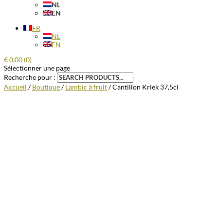
NL
EN
FR
NL
EN
€
0,00
(0)
Sélectionner une page
Recherche pour :
Accueil
/
Boutique
/
Lambic à fruit
/ Cantillon Kriek 37,5cl