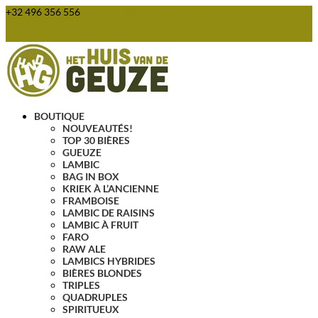
+32 496 356 556
webshop@huisvandegeuze.be
Articles 0
BOUTIQUE
NOUVEAUTÉS!
TOP 30 BIÈRES
GUEUZE
LAMBIC
BAG IN BOX
KRIEK À L’ANCIENNE
FRAMBOISE
LAMBIC DE RAISINS
LAMBIC À FRUIT
FARO
RAW ALE
LAMBICS HYBRIDES
BIÈRES BLONDES
TRIPLES
QUADRUPLES
SPIRITUEUX