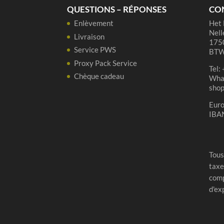
75cl
QUESTIONS – RÉPONSES
CO
Enlèvement
Het 
Nell
Livraison
1750
Service PWS
BTW
Proxy Pack Service
Tel:
Chèque cadeau
Wha
sho
Eur
IBA
Tous
taxe
comp
d'ex