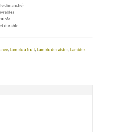
 le dimanche)
uvrables
ssurée
et durable
anée
,
Lambic à fruit
,
Lambic de raisins
,
Lambiek