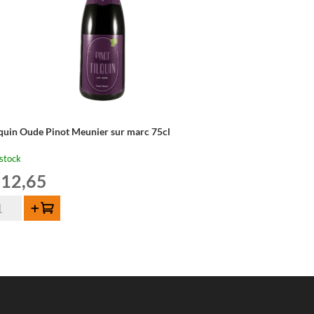
lquin Oude Pinot Meunier sur marc 75cl
stock
12,65
ntité
Ajouter au panier
quin
de
not
unier
r