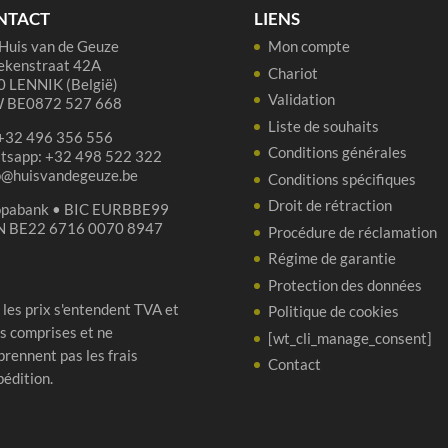
ma
NTACT
LIENS
75
Huis van de Geuze
Mon compte
ekenstraat 42A
Chariot
 LENNIK (België)
Validation
 BE0872 527 668
Liste de souhaits
 +32 496 356 556
Conditions générales
tsapp: +32 498 522 322
p@huisvandegeuze.be
Conditions spécifiques
Droit de rétraction
opabank • BIC EURBBE99
N BE22 6716 0070 8947
Procédure de réclamation
Régime de garantie
Protection des données
 les prix s'entendent TVA et
Politique de cookies
s comprises et ne
[wt_cli_manage_consent]
rennent pas les frais
Contact
pédition.