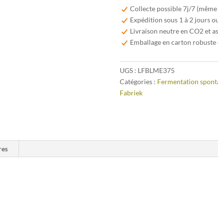
Fabriek
Collecte possible 7j/7 (même
Malvas-
Expédition sous 1 à 2 jours o
Elle
Livraison neutre en CO2 et a
Juicy
Emballage en carton robuste 
&
Wild
UGS :
LFBLME375
37,5cl
Catégories :
Fermentation spont
Fabriek
res