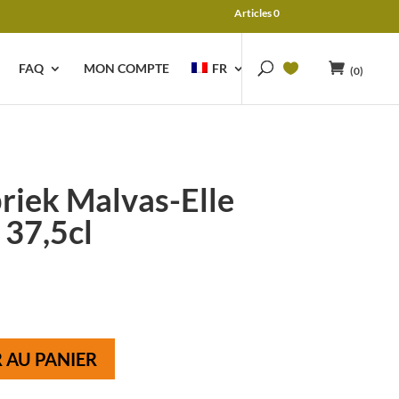
Articles 0
FAQ
MON COMPTE
FR
(0)
riek Malvas-Elle
 37,5cl
 AU PANIER