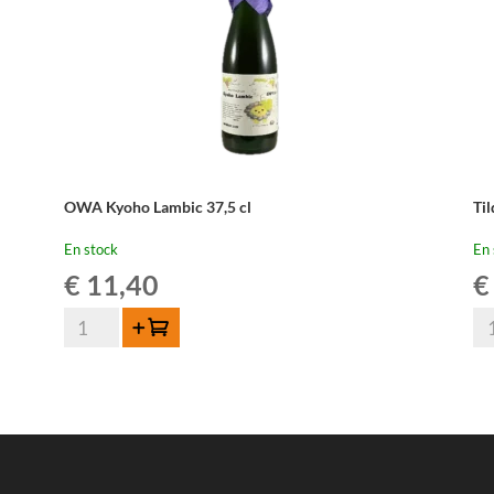
OWA Kyoho Lambic 37,5 cl
Ti
En stock
En 
€
11,40
€
quantité
qua
Ajouter au panier
de
de
OWA
Til
Kyoho
Ou
Lambic
Pi
37,5
Me
cl
su