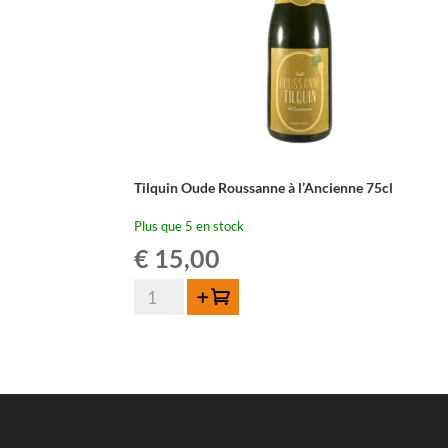
Tilquin Oude Roussanne à l’Ancienne 75cl
Plus que 5 en stock
€
15,00
quantité
Ajouter au panier
de
Tilquin
Oude
Roussanne
à
l'Ancienne