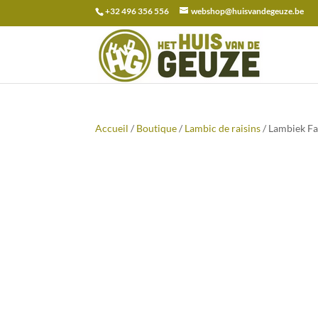
+32 496 356 556
webshop@huisvandegeuze.be
Recherche
pour :
Accueil
/
Boutique
/
Lambic de raisins
/ Lambiek Fa