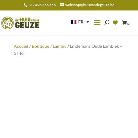
+32 496 356 556
webshop@huisvandegeuze.be
Recherche
pour :
FR
(0)
Accueil
/
Boutique
/
Lambic
/ Lindemans Oude Lambiek –
5 liter