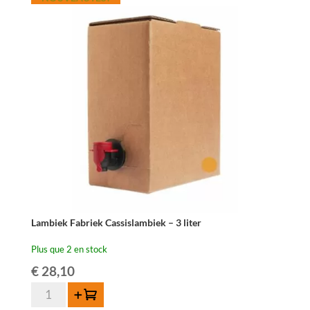
Beersel
Rabarberlambiek
–
3.1
liter
Lambiek Fabriek Cassislambiek – 3 liter
Plus que 2 en stock
€
28,10
quantité
Ajouter au panier
de