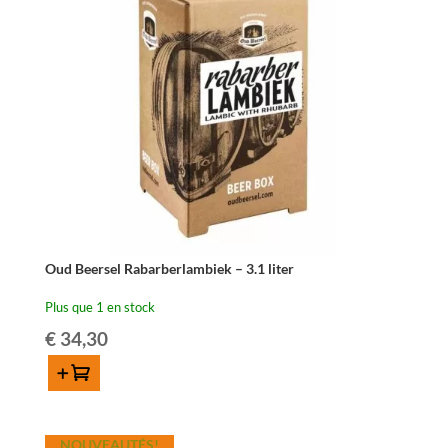
Oud Beersel Rabarberlambiek – 3.1 liter
Plus que 1 en stock
€
34,30
Ajouter au panier
quantité
de
NOUVEAUTÉS!
Oud