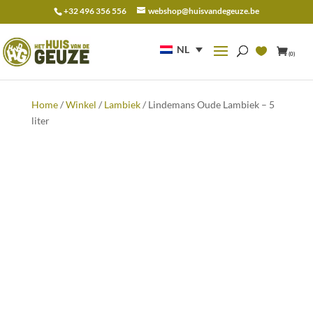
+32 496 356 556
webshop@huisvandegeuze.be
Zoeken
naar:
NL
(0)
Home
/
Winkel
/
Lambiek
/ Lindemans Oude Lambiek – 5
liter