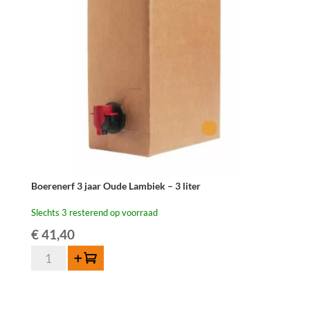
Boerenerf 3 jaar Oude Lambiek – 3 liter
Slechts 3 resterend op voorraad
€
41,40
Boerenerf
Toevoegen
3
jaar
Oude