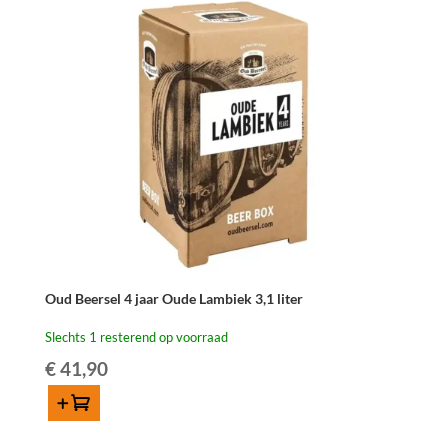
Lambiek
-
3
liter
aantal
Oud Beersel 4 jaar Oude Lambiek 3,1 liter
Slechts 1 resterend op voorraad
€
41,90
Toevoegen
Oud