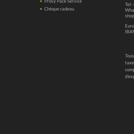
Proxy Pack Service
Tel:
Chèque cadeau
Wha
sho
Eur
IBA
Tous
taxe
comp
d'ex