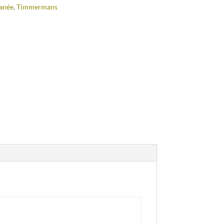
anée
,
Timmermans