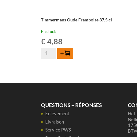
Timmermans Oude Framboise 37,5 cl
En stock
€
4,88
quantité
Ajouter au panier
de
Timmermans
Oude
Framboise
37,5
cl
QUESTIONS – RÉPONSES
CO
Enlèvement
Het 
Nell
Livraison
1750
Service PWS
BTW