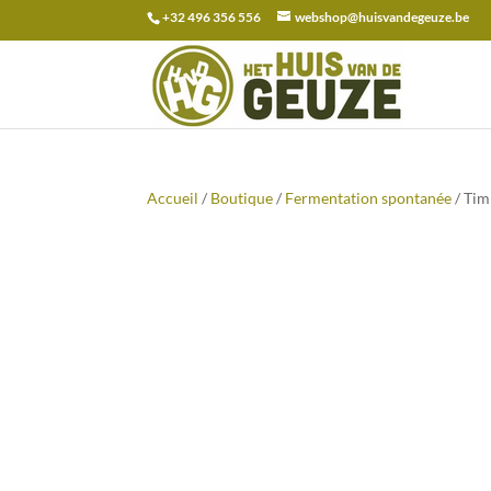
+32 496 356 556
webshop@huisvandegeuze.be
Recherche
pour :
Accueil
/
Boutique
/
Fermentation spontanée
/ Tim