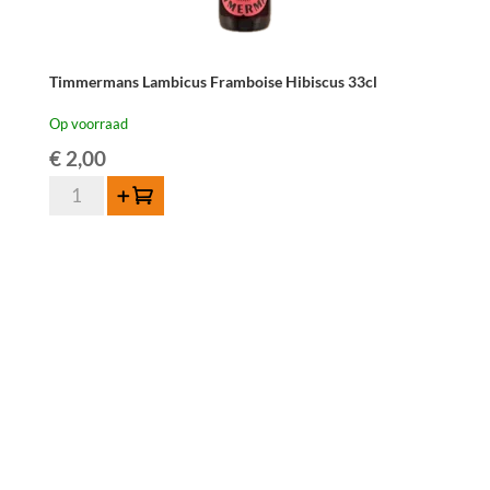
Timmermans Lambicus Framboise Hibiscus 33cl
Op voorraad
€
2,00
Timmermans
Toevoegen
Lambicus
Framboise
Hibiscus
33cl
aantal