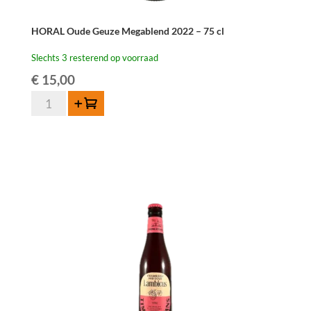
HORAL Oude Geuze Megablend 2022 – 75 cl
Slechts 3 resterend op voorraad
€
15,00
HORAL
Toevoegen
Oude
Geuze
Megablend
2022
–
75
cl
aantal