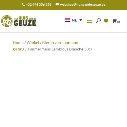
+32 496 356 556
webshop@huisvandegeuze.be
Zoeken
naar:
NL
(0)
Home
/
Winkel
/
Bieren van spontane
gisting
/ Timmermans Lambicus Blanche 33cl