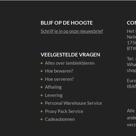
BLIJF OP DE HOOGTE
CO
Schrijf je in op onze nieuwsbrief
Het 
Nell
1750
BTW
VEELGESTELDE VRAGEN
Tel:
Alles over lambiekbieren
Wha
sho
Hoe bewaren?
Hoe serveren?
Eur
IBA
Afhaling
Levering
Personal Warehouse Service
Alle
Proxy Pack Service
ande
Cadeaubonnen
verz