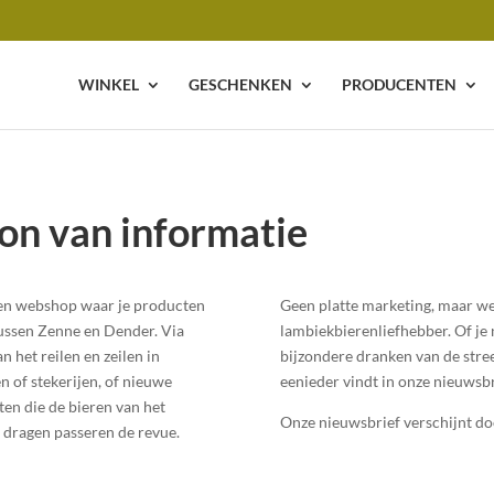
WINKEL
GESCHENKEN
PRODUCENTEN
on van informatie
en webshop waar je producten
Geen platte marketing, maar we
tussen Zenne en Dender. Via
lambiekbierenliefhebber. Of je
 het reilen en zeilen in
bijzondere dranken van de stre
 of stekerijen, of nieuwe
eenieder vindt in onze nieuwsbr
en die de bieren van het
Onze nieuwsbrief verschijnt do
l dragen passeren de revue.