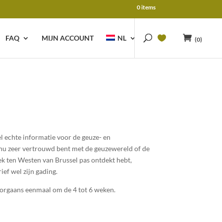
0 items
FAQ
MIJN ACCOUNT
NL
(0)
l echte informatie voor de geuze- en
 nu zeer vertrouwd bent met de geuzewereld of de
ek ten Westen van Brussel pas ontdekt hebt,
ief wel zijn gading.
orgaans eenmaal om de 4 tot 6 weken.