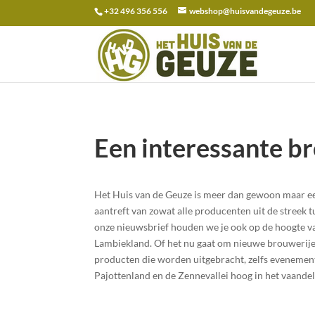
+32 496 356 556
webshop@huisvandegeuze.be
Zoeken
naar:
Een interessante br
Het Huis van de Geuze is meer dan gewoon maar e
aantreft van zowat alle producenten uit de streek 
onze nieuwsbrief houden we je ook op de hoogte van
Lambiekland. Of het nu gaat om nieuwe brouwerijen
producten die worden uitgebracht, zelfs evenement
Pajottenland en de Zennevallei hoog in het vaande