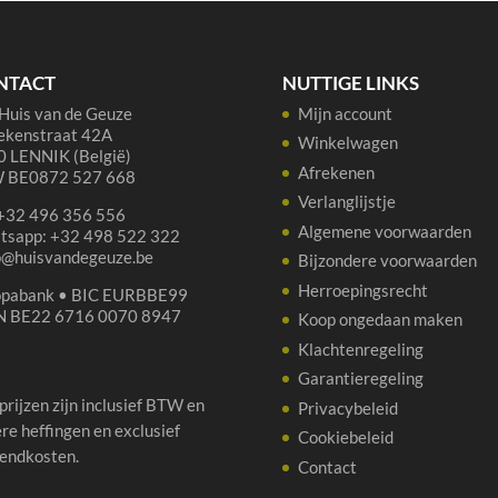
NTACT
NUTTIGE LINKS
Huis van de Geuze
Mijn account
ekenstraat 42A
Winkelwagen
 LENNIK (België)
Afrekenen
 BE0872 527 668
Verlanglijstje
 +32 496 356 556
Algemene voorwaarden
tsapp: +32 498 522 322
p@huisvandegeuze.be
Bijzondere voorwaarden
Herroepingsrecht
opabank • BIC EURBBE99
N BE22 6716 0070 8947
Koop ongedaan maken
Klachtenregeling
Garantieregeling
 prijzen zijn inclusief BTW en
Privacybeleid
re heffingen en exclusief
Cookiebeleid
endkosten.
Contact