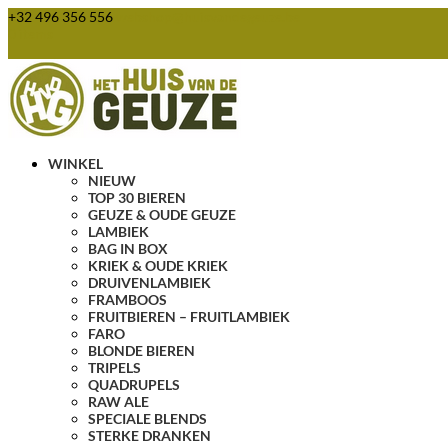
+32 496 356 556
webshop@huisvandegeuze.be
0 items
WINKEL
NIEUW
TOP 30 BIEREN
GEUZE & OUDE GEUZE
LAMBIEK
BAG IN BOX
KRIEK & OUDE KRIEK
DRUIVENLAMBIEK
FRAMBOOS
FRUITBIEREN – FRUITLAMBIEK
FARO
BLONDE BIEREN
TRIPELS
QUADRUPELS
RAW ALE
SPECIALE BLENDS
STERKE DRANKEN