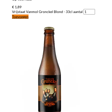
€
1,89
Vrijstaat Vanmol Gronckel Blond - 33cl aantal
Toevoegen