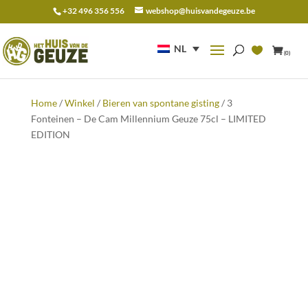
+32 496 356 556
webshop@huisvandegeuze.be
Zoeken
naar:
NL
(0)
Home
/
Winkel
/
Bieren van spontane gisting
/ 3
Fonteinen – De Cam Millennium Geuze 75cl – LIMITED
EDITION