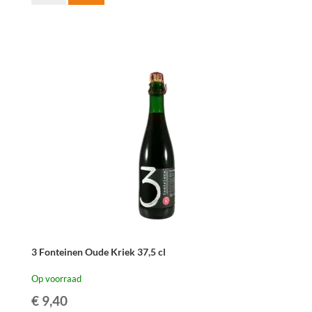
Fonteinen
Pruim
Belle
de
Louvain
75
cl
aantal
3 Fonteinen Oude Kriek 37,5 cl
Op voorraad
€
9,40