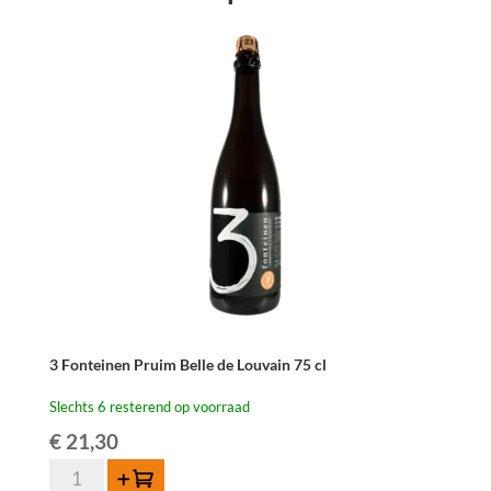
-
75
cl
aantal
3 Fonteinen Pruim Belle de Louvain 75 cl
Slechts 6 resterend op voorraad
€
21,30
3
Toevoegen