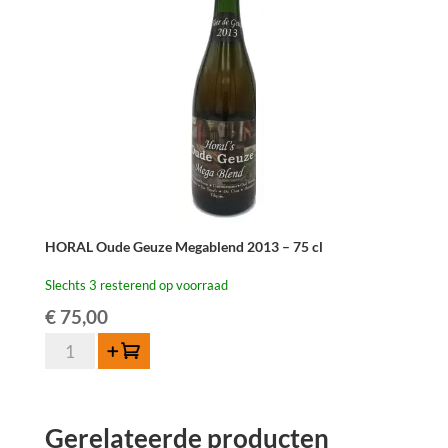
HORAL Oude Geuze Megablend 2013 – 75 cl
Slechts 3 resterend op voorraad
€
75,00
HORAL
Toevoegen
Oude
Geuze
Megablend
Gerelateerde producten
2013