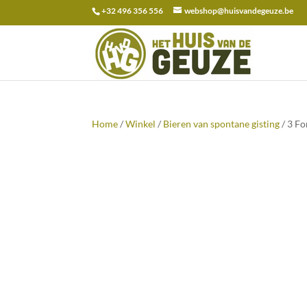
+32 496 356 556
webshop@huisvandegeuze.be
Zoeken
naar:
Home
/
Winkel
/
Bieren van spontane gisting
/ 3 Fo