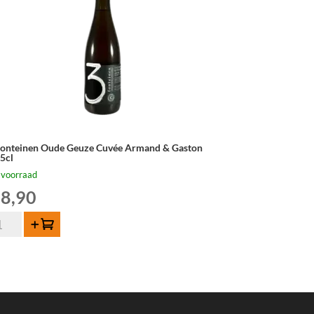
Fonteinen Oude Geuze Cuvée Armand & Gaston
,5cl
 voorraad
8,90
Toevoegen
nteinen
de
uze
vée
mand