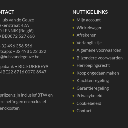
&
aantal
Ga
NTACT
NUTTIGE LINKS
37,
Huis van de Geuze
Mijn account
aan
ekenstraat 42A
Winkelwagen
 LENNIK (België)
Afrekenen
 BE0872 527 668
Verlanglijstje
 +32 496 356 556
Algemene voorwaarden
tsapp: +32 498 522 322
p@huisvandegeuze.be
Bijzondere voorwaarden
Herroepingsrecht
opabank • BIC EURBBE99
N BE22 6716 0070 8947
Koop ongedaan maken
Klachtenregeling
Garantieregeling
 prijzen zijn inclusief BTW en
Privacybeleid
re heffingen en exclusief
Cookiebeleid
endkosten.
Contact