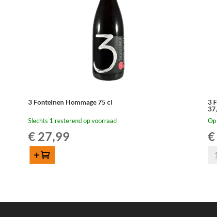
3 Fonteinen Hommage 75 cl
3 
37
Slechts 1 resterend op voorraad
Op
€
27,99
€
3
Toevoegen
Fo
3
Ou
Fonteinen
Ge
Hommage
Cu
75
Ar
cl