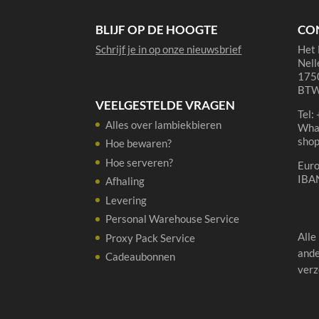
Gaston
75cl
BLIJF OP DE HOOGTE
CO
aantal
Schrijf je in op onze nieuwsbrief
Het 
Nell
1750
BTW
VEELGESTELDE VRAGEN
Tel:
Alles over lambiekbieren
Wha
sho
Hoe bewaren?
Hoe serveren?
Eur
IBA
Afhaling
Levering
Personal Warehouse Service
Alle
Proxy Pack Service
ande
Cadeaubonnen
verz