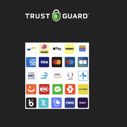
ston
5cl
tal