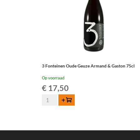
3 Fonteinen Oude Geuze Armand & Gaston 75cl
Op voorraad
€
17,50
3
Toevoegen
Fonteinen
Oude
Geuze
Armand
&