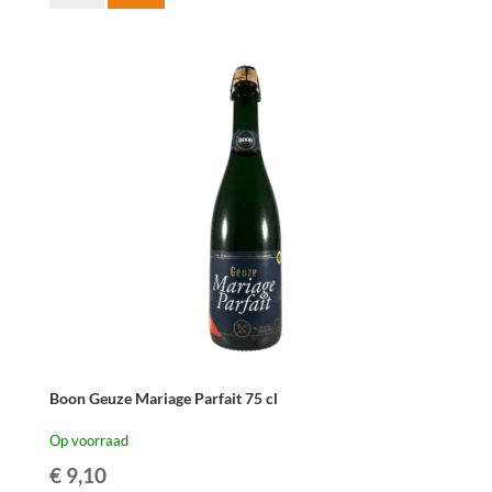
Fonteinen
Oude
Geuze
37,5
cl
aantal
Boon Geuze Mariage Parfait 75 cl
Op voorraad
€
9,10