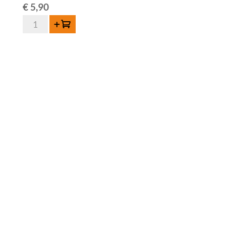
€
5,90
Lindemans
Toevoegen
Oude
Gueuze
Cuvée
René
75
cl
aantal