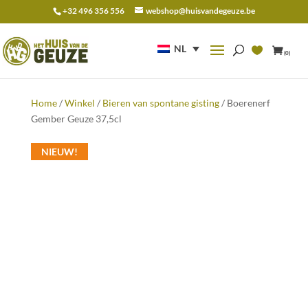
+32 496 356 556
webshop@huisvandegeuze.be
Zoeken
naar:
NL
(0)
Home
/
Winkel
/
Bieren van spontane gisting
/ Boerenerf
Gember Geuze 37,5cl
NIEUW!