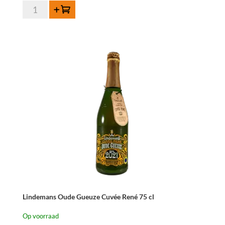
Boon
Toevoegen
Geuze
Mariage
Parfait
75
cl
aantal
Lindemans Oude Gueuze Cuvée René 75 cl
Op voorraad