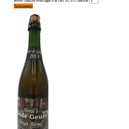
Boon Geuze Mariage Parfait 37,5 cl aantal
Toevoegen