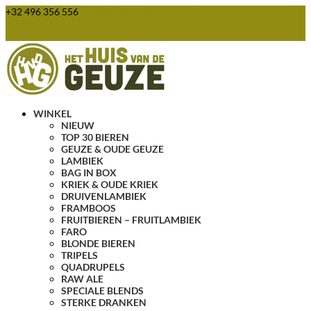
+32 496 356 556
webshop@huisvandegeuze.be
0 items
WINKEL
NIEUW
TOP 30 BIEREN
GEUZE & OUDE GEUZE
LAMBIEK
BAG IN BOX
KRIEK & OUDE KRIEK
DRUIVENLAMBIEK
FRAMBOOS
FRUITBIEREN – FRUITLAMBIEK
FARO
BLONDE BIEREN
TRIPELS
QUADRUPELS
RAW ALE
SPECIALE BLENDS
STERKE DRANKEN