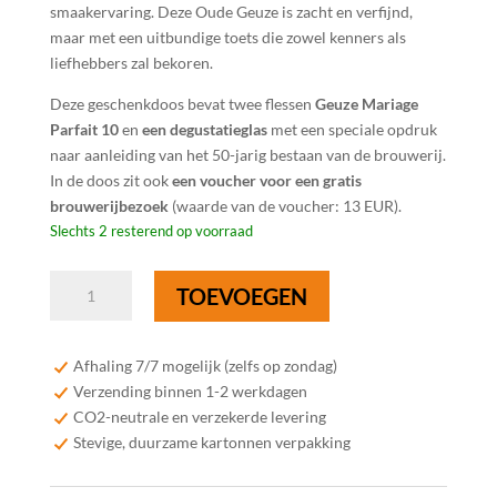
smaakervaring. Deze Oude Geuze is zacht en verfijnd,
maar met een uitbundige toets die zowel kenners als
liefhebbers zal bekoren.
Deze geschenkdoos bevat twee flessen
Geuze Mariage
Parfait 10
en
een degustatieglas
met een speciale opdruk
naar aanleiding van het 50-jarig bestaan van de brouwerij.
In de doos zit ook
een voucher voor een gratis
brouwerijbezoek
(waarde van de voucher: 13 EUR).
Slechts 2 resterend op voorraad
Boon
TOEVOEGEN
Geuze
Mariage
Parfait
Afhaling 7/7 mogelijk (zelfs op zondag)
10
Verzending binnen 1-2 werkdagen
geschenkdoos
CO2-neutrale en verzekerde levering
-
Stevige, duurzame kartonnen verpakking
2x37,5
cl