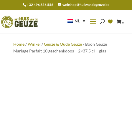
+32 496 356 556
webshop@huisvandegeuze.be
Zoeken
naar:
NL
(0)
Home
/
Winkel
/
Geuze & Oude Geuze
/ Boon Geuze
Mariage Parfait 10 geschenkdoos – 2×37,5 cl + glas