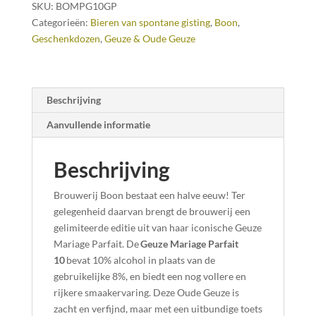
SKU:
BOMPG10GP
+
Categorieën:
Bieren van spontane gisting
,
Boon
,
glas
Geschenkdozen
,
Geuze & Oude Geuze
aantal
Beschrijving
Aanvullende informatie
Beschrijving
Brouwerij Boon bestaat een halve eeuw! Ter
gelegenheid daarvan brengt de brouwerij een
gelimiteerde editie uit van haar iconische Geuze
Mariage Parfait. De
Geuze Mariage Parfait
10
bevat 10% alcohol in plaats van de
gebruikelijke 8%, en biedt een nog vollere en
rijkere smaakervaring. Deze Oude Geuze is
zacht en verfijnd, maar met een uitbundige toets