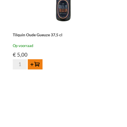
Tilquin Oude Gueuze 37,5 cl
Op voorraad
€
5,00
Tilquin
Toevoegen
Oude
Gueuze
37,5
cl
aantal