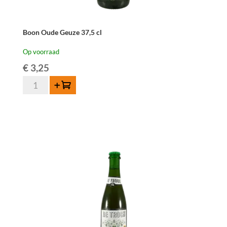
Boon Oude Geuze 37,5 cl
Op voorraad
€
3,25
Boon
Toevoegen
Oude
Geuze
37,5
cl
aantal