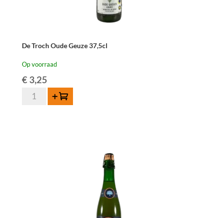
De Troch Oude Geuze 37,5cl
Op voorraad
€
3,25
De
Toevoegen
Troch
Oude
Geuze
37,5cl
aantal