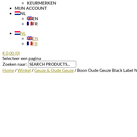
KEURMERKEN
MIJN ACCOUNT
NL
EN
FR
NL
EN
FR
€
0,00
(0)
Selecteer een pagina
Zoeken naar:
Home
/
Winkel
/
Geuze & Oude Geuze
/ Boon Oude Geuze Black Label N