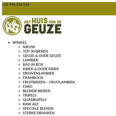
+32 496 356 556
webshop@huisvandegeuze.be
0 items
WINKEL
NIEUW
TOP 30 BIEREN
GEUZE & OUDE GEUZE
LAMBIEK
BAG IN BOX
KRIEK & OUDE KRIEK
DRUIVENLAMBIEK
FRAMBOOS
FRUITBIEREN – FRUITLAMBIEK
FARO
BLONDE BIEREN
TRIPELS
QUADRUPELS
RAW ALE
SPECIALE BLENDS
STERKE DRANKEN