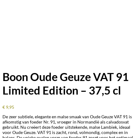
Boon Oude Geuze VAT 91
Limited Edition – 37,5 cl
€
9,95
De zeer subtiele, elegante en malse smaak van Oude Geuze VAT 91 is
afkomstig van foeder Nr. 91, vroeger in Normandië als calvadosvat
gebruikt. Nu creëert deze foeder uitstekende, malse Lambiek, ideaal
voor Oude Geuze. VAT 91 is zacht, rond, volmondig, complex en in
balans. De unieke ovalen vorm van foeder 91 zorgt voor het optimaal