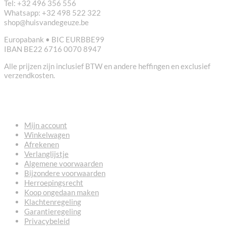
Tel: +32 496 356 556
Whatsapp: +32 498 522 322
shop@huisvandegeuze.be
Europabank • BIC EURBBE99
IBAN BE22 6716 0070 8947
Alle prijzen zijn inclusief BTW en andere heffingen en exclusief
verzendkosten.
NUTTIGE LINKS
Mijn account
Winkelwagen
Afrekenen
Verlanglijstje
Algemene voorwaarden
Bijzondere voorwaarden
Herroepingsrecht
Koop ongedaan maken
Klachtenregeling
Garantieregeling
Privacybeleid