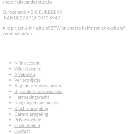
shop@huisvandegeuze.be
Europabank • BIC EURBBE99
IBAN BE22 6716 0070 8947
Alle prijzen zijn inclusief BTW en andere heffingen en exclusief
verzendkosten.
NUTTIGE LINKS
Mijn account
Winkelwagen
Afrekenen
Verlanglijstje
Algemene voorwaarden
Bijzondere voorwaarden
Herroepingsrecht
Koop ongedaan maken
Klachtenregeling
Garantieregeling
Privacybeleid
Cookiebeleid
Contact