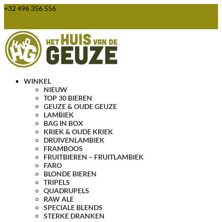
+32 496 356 556
webshop@huisvandegeuze.be
0 items
WINKEL
NIEUW
TOP 30 BIEREN
GEUZE & OUDE GEUZE
LAMBIEK
BAG IN BOX
KRIEK & OUDE KRIEK
DRUIVENLAMBIEK
FRAMBOOS
FRUITBIEREN – FRUITLAMBIEK
FARO
BLONDE BIEREN
TRIPELS
QUADRUPELS
RAW ALE
SPECIALE BLENDS
STERKE DRANKEN