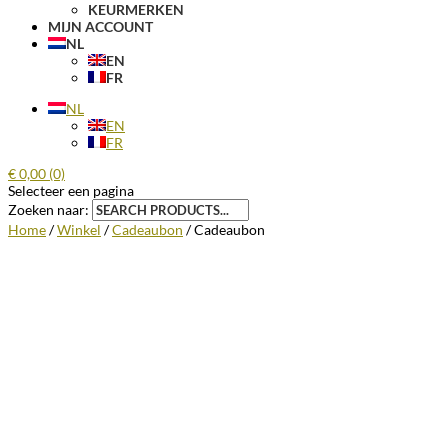
KEURMERKEN
MIJN ACCOUNT
NL
EN
FR
NL
EN
FR
€
0,00
(0)
Selecteer een pagina
Zoeken naar:
Home
/
Winkel
/
Cadeaubon
/ Cadeaubon