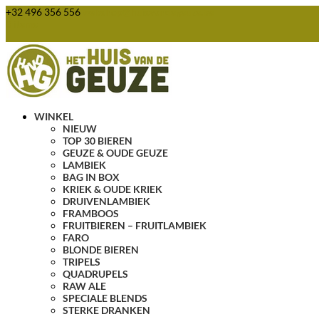
+32 496 356 556
webshop@huisvandegeuze.be
0 items
WINKEL
NIEUW
TOP 30 BIEREN
GEUZE & OUDE GEUZE
LAMBIEK
BAG IN BOX
KRIEK & OUDE KRIEK
DRUIVENLAMBIEK
FRAMBOOS
FRUITBIEREN – FRUITLAMBIEK
FARO
BLONDE BIEREN
TRIPELS
QUADRUPELS
RAW ALE
SPECIALE BLENDS
STERKE DRANKEN