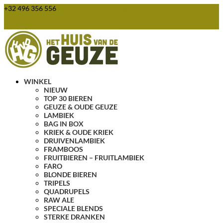
+32 496 356 556
webshop@huisvandegeuze.be
0 items
WINKEL
NIEUW
TOP 30 BIEREN
GEUZE & OUDE GEUZE
LAMBIEK
BAG IN BOX
KRIEK & OUDE KRIEK
DRUIVENLAMBIEK
FRAMBOOS
FRUITBIEREN – FRUITLAMBIEK
FARO
BLONDE BIEREN
TRIPELS
QUADRUPELS
RAW ALE
SPECIALE BLENDS
STERKE DRANKEN