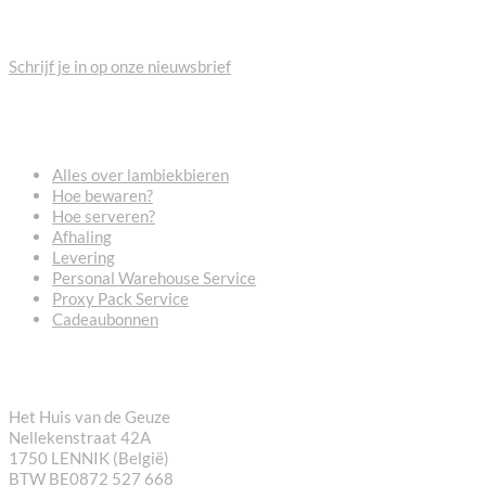
BLIJF OP DE HOOGTE
Schrijf je in op onze nieuwsbrief
VEELGESTELDE VRAGEN
Alles over lambiekbieren
Hoe bewaren?
Hoe serveren?
Afhaling
Levering
Personal Warehouse Service
Proxy Pack Service
Cadeaubonnen
CONTACT
Het Huis van de Geuze
Nellekenstraat 42A
1750 LENNIK (België)
BTW BE0872 527 668