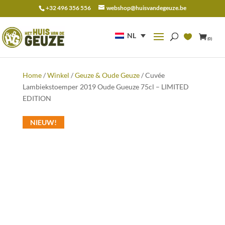
+32 496 356 556
webshop@huisvandegeuze.be
Zoeken
naar:
NL
(0)
Home
/
Winkel
/
Geuze & Oude Geuze
/ Cuvée
Lambiekstoemper 2019 Oude Gueuze 75cl – LIMITED
EDITION
NIEUW!