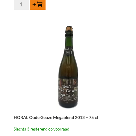
Boon
Toevoegen
Oude
Geuze
75
cl
aantal
HORAL Oude Geuze Megablend 2013 – 75 cl
Slechts 3 resterend op voorraad