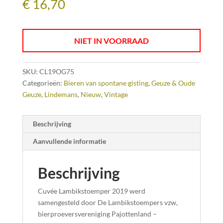
€
16,70
NIET IN VOORRAAD
SKU:
CL19OG75
Categorieën:
Bieren van spontane gisting
,
Geuze & Oude
Geuze
,
Lindemans
,
Nieuw
,
Vintage
Beschrijving
Aanvullende informatie
Beschrijving
Cuvée Lambikstoemper 2019 werd
samengesteld door De Lambikstoempers vzw,
bierproeversvereniging Pajottenland –