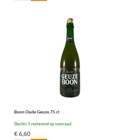
Troch
Oude
Geuze
37,5cl
aantal
Boon Oude Geuze 75 cl
Slechts 5 resterend op voorraad
€
6,60