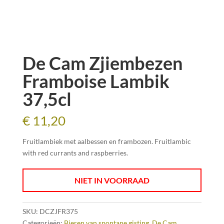
De Cam Zjiembezen
Framboise Lambik
37,5cl
€
11,20
Fruitlambiek met aalbessen en frambozen. Fruitlambic
with red currants and raspberries.
NIET IN VOORRAAD
SKU:
DCZJFR375
Categorieën:
Bieren van spontane gisting
,
De Cam
,