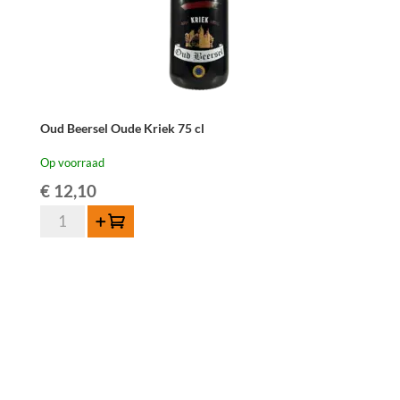
Oud Beersel Oude Kriek 75 cl
Op voorraad
€
12,10
Oud
Toevoegen
Beersel
Oude
Kriek
75
cl
aantal