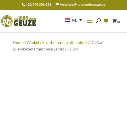
+32 496 356 556
webshop@huisvandegeuze.be
Zoeken
naar:
NL
(0)
Home
/
Winkel
/
Fruitbieren - fruitlambiek
/ De Cam
Zjiembezen Framboise Lambik 37,5cl