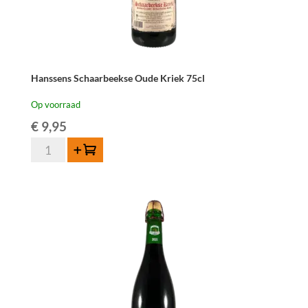
Hanssens Schaarbeekse Oude Kriek 75cl
Op voorraad
€
9,95
Hanssens
Toevoegen
Schaarbeekse
Oude
Kriek
75cl
aantal