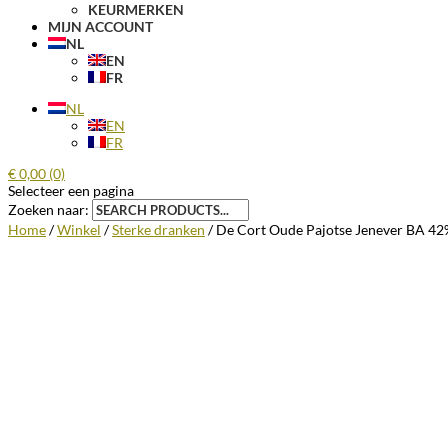
KEURMERKEN
MIJN ACCOUNT
NL
EN
FR
NL
EN
FR
€
0,00
(0)
Selecteer een pagina
Zoeken naar:
Home
/
Winkel
/
Sterke dranken
/ De Cort Oude Pajotse Jenever BA 42