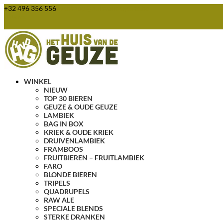
+32 496 356 556
webshop@huisvandegeuze.be
0 items
WINKEL
NIEUW
TOP 30 BIEREN
GEUZE & OUDE GEUZE
LAMBIEK
BAG IN BOX
KRIEK & OUDE KRIEK
DRUIVENLAMBIEK
FRAMBOOS
FRUITBIEREN – FRUITLAMBIEK
FARO
BLONDE BIEREN
TRIPELS
QUADRUPELS
RAW ALE
SPECIALE BLENDS
STERKE DRANKEN