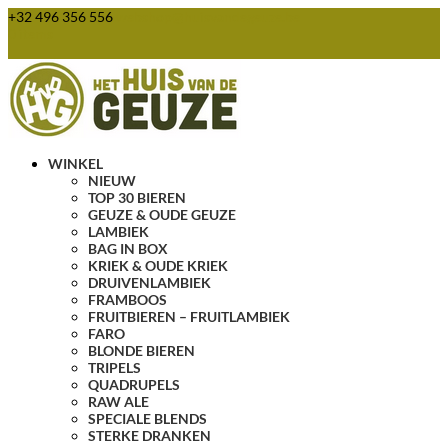
+32 496 356 556
webshop@huisvandegeuze.be
0 items
WINKEL
NIEUW
TOP 30 BIEREN
GEUZE & OUDE GEUZE
LAMBIEK
BAG IN BOX
KRIEK & OUDE KRIEK
DRUIVENLAMBIEK
FRAMBOOS
FRUITBIEREN – FRUITLAMBIEK
FARO
BLONDE BIEREN
TRIPELS
QUADRUPELS
RAW ALE
SPECIALE BLENDS
STERKE DRANKEN