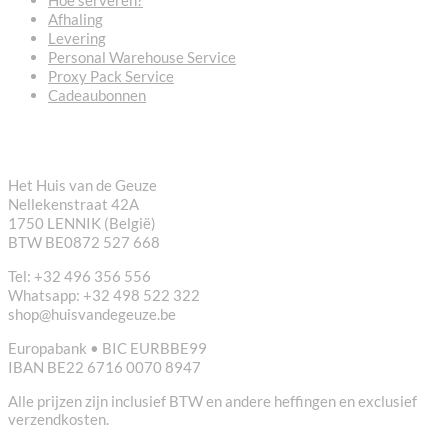
Hoe serveren?
Afhaling
Levering
Personal Warehouse Service
Proxy Pack Service
Cadeaubonnen
CONTACT
Het Huis van de Geuze
Nellekenstraat 42A
1750 LENNIK (België)
BTW BE0872 527 668
Tel: +32 496 356 556
Whatsapp: +32 498 522 322
shop@huisvandegeuze.be
Europabank • BIC EURBBE99
IBAN BE22 6716 0070 8947
Alle prijzen zijn inclusief BTW en andere heffingen en exclusief
verzendkosten.