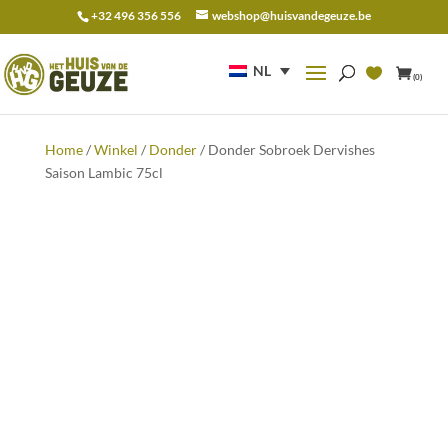
+32 496 356 556
webshop@huisvandegeuze.be
Zoeken
naar:
NL
(0)
Home
/
Winkel
/
Donder
/ Donder Sobroek Dervishes
Saison Lambic 75cl