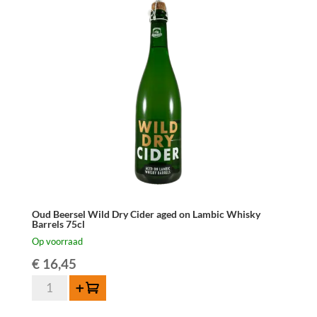
Oud Beersel Wild Dry Cider aged on Lambic Whisky
Barrels 75cl
Op voorraad
€
16,45
Oud
Toevoegen
Beersel
Wild