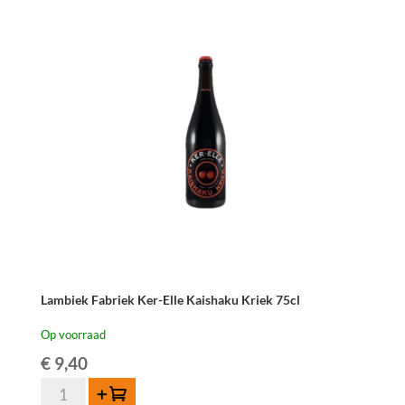
Dry
Cider
aged
on
Lambic
Whisky
Barrels
75cl
aantal
Lambiek Fabriek Ker-Elle Kaishaku Kriek 75cl
Op voorraad
€
9,40
Lambiek
Toevoegen