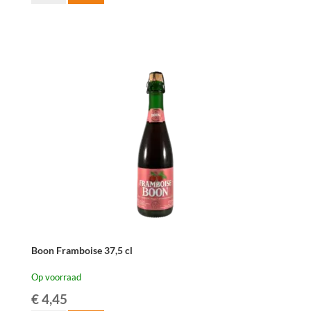
Fabriek
Ker-
Elle
Kaishaku
Kriek
75cl
aantal
Boon Framboise 37,5 cl
Op voorraad
€
4,45