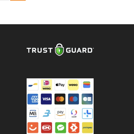
riage
fait
tal