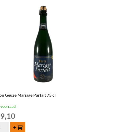
on Geuze Mariage Parfait 75 cl
 voorraad
9,10
on
Toevoegen
uze