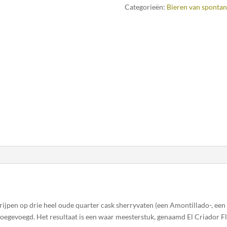
Categorieën:
Bieren van spontan
jpen op drie heel oude quarter cask sherryvaten (een Amontillado-, een 
egevoegd. Het resultaat is een waar meesterstuk, genaamd El Criador Fl