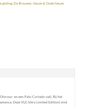
e gisting
,
De Brouwer
,
Geuze & Oude Geuze
Oloroso- en een Palo-Cortado-vat). Bij het
amenca. Deze VLE (Very Limited Edition) vind