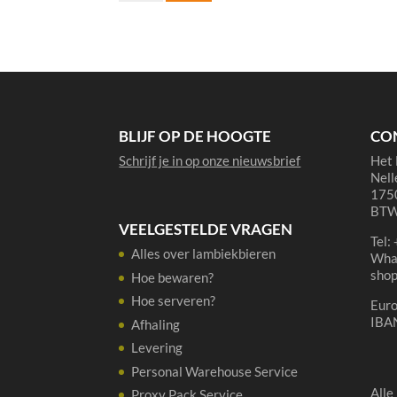
Oude
Geuze
75
cl
aantal
BLIJF OP DE HOOGTE
CO
Schrijf je in op onze nieuwsbrief
Het 
Nell
1750
BTW
VEELGESTELDE VRAGEN
Tel:
Alles over lambiekbieren
Wha
sho
Hoe bewaren?
Hoe serveren?
Eur
IBA
Afhaling
Levering
Personal Warehouse Service
Alle
Proxy Pack Service