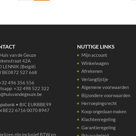
Geuze
Ma
37,5
Par
cl
75
aantal
cl
aan
NTACT
NUTTIGE LINKS
Huis van de Geuze
Mijn account
ekenstraat 42A
Winkelwagen
 LENNIK (België)
Afrekenen
 BE0872 527 668
Verlanglijstje
 +32 496 356 556
Algemene voorwaarden
tsapp: +32 498 522 322
p@huisvandegeuze.be
Bijzondere voorwaarden
Herroepingsrecht
opabank • BIC EURBBE99
N BE22 6716 0070 8947
Koop ongedaan maken
Klachtenregeling
Garantieregeling
 prijzen zijn inclusief BTW en
Privacybeleid