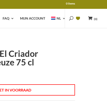
0 items
FAQ
MIJN ACCOUNT
NL
(0)
El Criador
uze 75 cl
ET IN VOORRAAD