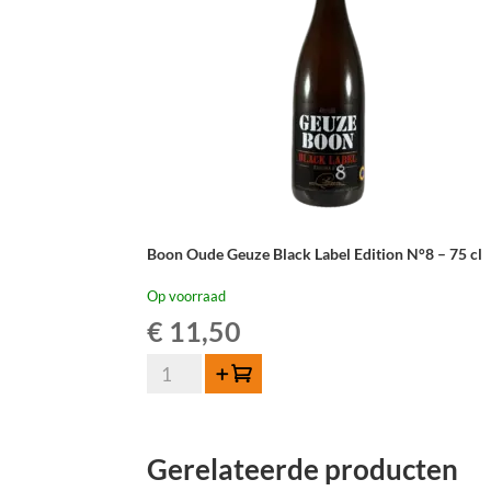
Boon Oude Geuze Black Label Edition N°8 – 75 cl
Op voorraad
€
11,50
Boon
Toevoegen
Oude
Geuze
Black
Gerelateerde producten
Label