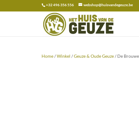
+32 496 356 556
webshop@huisvandegeuze.be
Zoeken
naar:
Home
/
Winkel
/
Geuze & Oude Geuze
/ De Brouwer