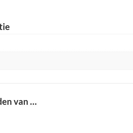
tie
den van …