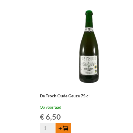
Edition
N°8
-
75
cl
aantal
De Troch Oude Geuze 75 cl
Op voorraad
€
6,50
De
Toevoegen
Troch