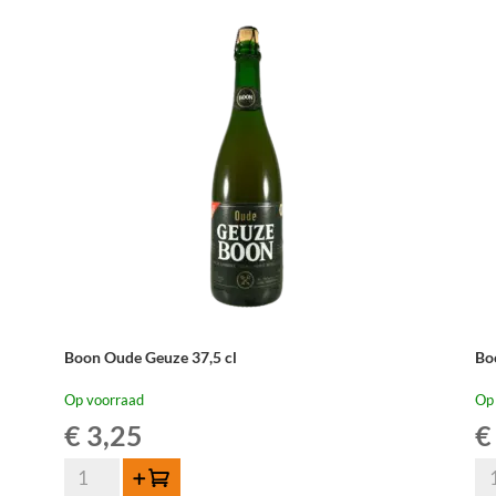
Boon Oude Geuze 37,5 cl
Bo
Op voorraad
Op
€
3,25
€
Boon
Bo
Toevoegen
Oude
Ge