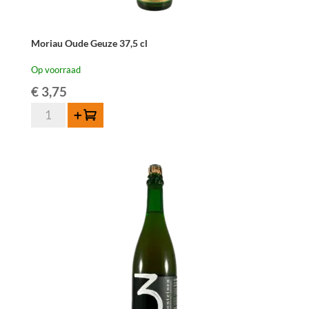
Moriau Oude Geuze 37,5 cl
Op voorraad
€
3,75
Moriau
Toevoegen
Oude
Geuze
37,5
cl
aantal