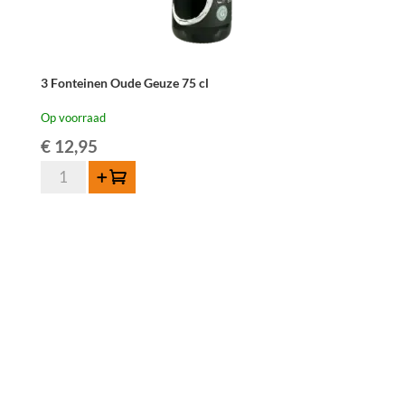
3 Fonteinen Oude Geuze 75 cl
Op voorraad
€
12,95
3
Toevoegen
Fonteinen
Oude
Geuze
75
cl
aantal