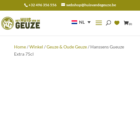
+32 496 356 556
webshop@huisvandegeuze.be
Zoeken
naar:
NL
(0)
Home
/
Winkel
/
Geuze & Oude Geuze
/ Hanssens Gueuze
Extra 75cl