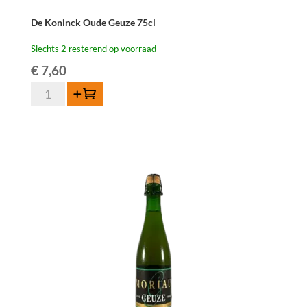
De Koninck Oude Geuze 75cl
Slechts 2 resterend op voorraad
€
7,60
De
Toevoegen
Koninck
Oude
Geuze
75cl
aantal