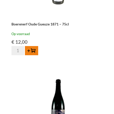
Boerenerf Oude Gueuze 1871 – 75cl
Op voorraad
€
12,00
Boerenerf
Toevoegen
Oude
Gueuze
1871
-
75cl
aantal