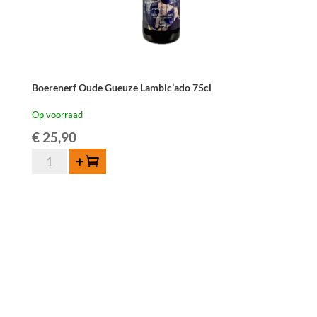
Boerenerf Oude Gueuze Lambic’ado 75cl
Op voorraad
€
25,90
Boerenerf
Toevoegen
Oude
Gueuze
Lambic'ado
75cl
aantal