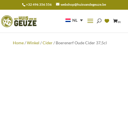
+32 496 356 556
webshop@huisvandegeuze.be
Zoeken
naar:
NL
(0)
Home
/
Winkel
/
Cider
/ Boerenerf Oude Cider 37,5cl