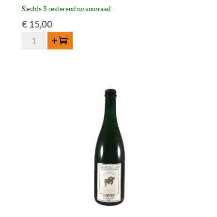
Slechts 3 resterend op voorraad
€
15,00
HORAL
Toevoegen
Oude
Geuze
Megablend
2022
–
75
cl
aantal