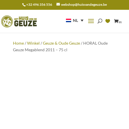
+32 496 356 556
webshop@huisvandegeuze.be
Zoeken
naar:
NL
(0)
Home
/
Winkel
/
Geuze & Oude Geuze
/ HORAL Oude
Geuze Megablend 2011 – 75 cl