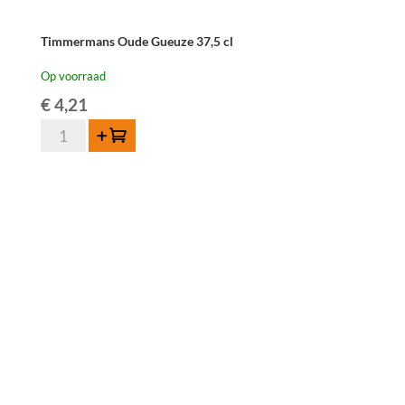
Timmermans Oude Gueuze 37,5 cl
Op voorraad
€
4,21
Timmermans
Toevoegen
Oude
Gueuze
37,5
cl
aantal