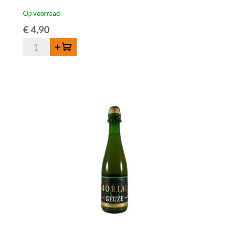
Op voorraad
€
4,90
Hanssens
Toevoegen
Oude
Geuze
37,5
cl
aantal