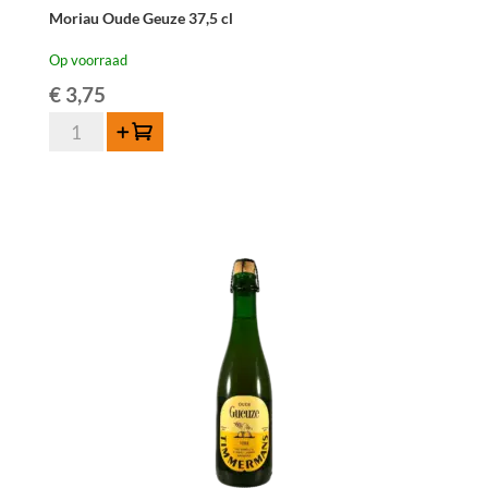
Moriau Oude Geuze 37,5 cl
Op voorraad
€
3,75
Moriau
Toevoegen
Oude
Geuze
37,5
cl
aantal