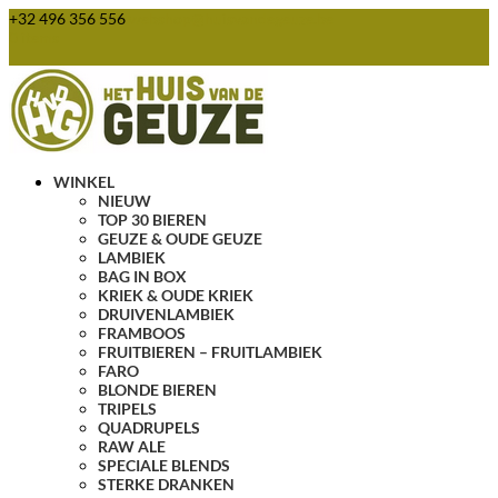
+32 496 356 556
webshop@huisvandegeuze.be
0 items
WINKEL
NIEUW
TOP 30 BIEREN
GEUZE & OUDE GEUZE
LAMBIEK
BAG IN BOX
KRIEK & OUDE KRIEK
DRUIVENLAMBIEK
FRAMBOOS
FRUITBIEREN – FRUITLAMBIEK
FARO
BLONDE BIEREN
TRIPELS
QUADRUPELS
RAW ALE
SPECIALE BLENDS
STERKE DRANKEN