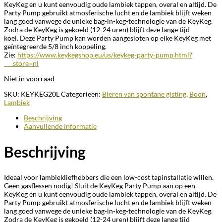
KeyKeg en u kunt eenvoudig oude lambiek tappen, overal en altijd. De
Party Pump gebruikt atmosferische lucht en de lambiek blijft weken
lang goed vanwege de unieke bag-in-keg-technologie van de KeyKeg.
Zodra de KeyKeg is gekoeld (12-24 uren) blijft deze lange tijd
koel. Deze Party Pump kan worden aangesloten op elke KeyKeg met
geïntegreerde 5/8 inch koppeling.
Zie:
https://www.keykegshop.eu/us/keykeg-party-pump.html?
___store=nl
Niet in voorraad
SKU:
KEYKEG20L
Categorieën:
Bieren van spontane gisting
,
Boon
,
Lambiek
Beschrijving
Aanvullende informatie
Beschrijving
Ideaal voor lambiekliefhebbers die een low-cost tapinstallatie willen.
Geen gasflessen nodig! Sluit de KeyKeg Party Pump aan op een
KeyKeg en u kunt eenvoudig oude lambiek tappen, overal en altijd. De
Party Pump gebruikt atmosferische lucht en de lambiek blijft weken
lang goed vanwege de unieke bag-in-keg-technologie van de KeyKeg.
Zodra de KeyKeg is gekoeld (12-24 uren) blijft deze lange tijd