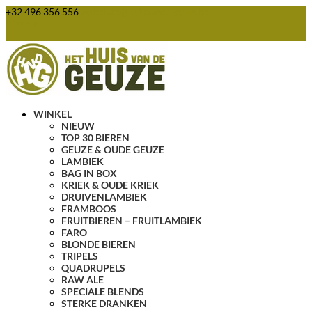
+32 496 356 556
webshop@huisvandegeuze.be
0 items
WINKEL
NIEUW
TOP 30 BIEREN
GEUZE & OUDE GEUZE
LAMBIEK
BAG IN BOX
KRIEK & OUDE KRIEK
DRUIVENLAMBIEK
FRAMBOOS
FRUITBIEREN – FRUITLAMBIEK
FARO
BLONDE BIEREN
TRIPELS
QUADRUPELS
RAW ALE
SPECIALE BLENDS
STERKE DRANKEN