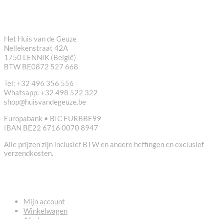
CONTACT
Het Huis van de Geuze
Nellekenstraat 42A
1750 LENNIK (België)
BTW BE0872 527 668
Tel: +32 496 356 556
Whatsapp: +32 498 522 322
shop@huisvandegeuze.be
Europabank • BIC EURBBE99
IBAN BE22 6716 0070 8947
Alle prijzen zijn inclusief BTW en andere heffingen en exclusief
verzendkosten.
NUTTIGE LINKS
Mijn account
Winkelwagen