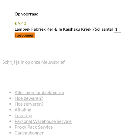
Op voorraad
€
9,40
Lambiek Fabriek Ker-Elle Kaishaku Kriek 75cl aantal
Toevoegen
BLIJF OP DE HOOGTE
Schrijf je in op onze nieuwsbrief
VEELGESTELDE VRAGEN
Alles over lambiekbieren
Hoe bewaren?
Hoe serveren?
Afhaling
Levering
Personal Warehouse Service
Proxy Pack Service
Cadeaubonnen