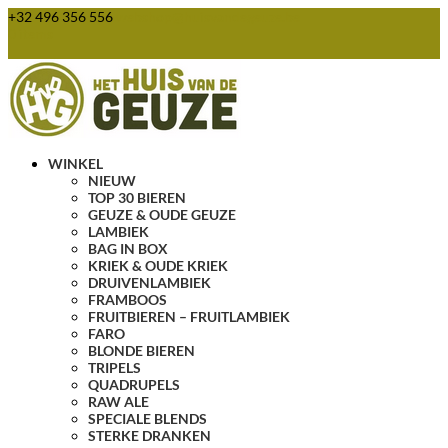
+32 496 356 556
webshop@huisvandegeuze.be
0 items
WINKEL
NIEUW
TOP 30 BIEREN
GEUZE & OUDE GEUZE
LAMBIEK
BAG IN BOX
KRIEK & OUDE KRIEK
DRUIVENLAMBIEK
FRAMBOOS
FRUITBIEREN – FRUITLAMBIEK
FARO
BLONDE BIEREN
TRIPELS
QUADRUPELS
RAW ALE
SPECIALE BLENDS
STERKE DRANKEN