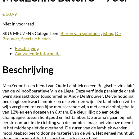
€
30,99
Niet in voorraad
SKU:
MEUZEN5
Categorieën:
Bieren van spontane gisting
,
De
Brouwer
,
Speciale blends
Beschrijving
Aanvullende informatie
Beschrijving
MeuZenne is een blend van Oude Lambiek en een Belgische ‘vin clair’
van de wijncoöperatieve Vin de Liège. Deze verfijnde parelende drank
werd gemaakt door topsommelier Andy De Brouwer. De verhouding
bedraagt een kwart lambiek en drie vierden wijn. De lambiek en witte
wijn vergisten tot een fijne mousserende wijn met een alcoholgehalte
van 12% en een dosage van 6 gram. De kleur lijkt op een oude
champagne, tussen lichtgoud en lichtamber. De aroma’s gaan bij het
eerste contact in de richting van de lambiek, maar het vineuze neemt
in het middenpalet de overhand. De zuren van de lambiek werden
mooi geabsorbeerd door de materie van de wijn. Het geheel munt uit
door zijn originaliteit, frisheid en verteerbaarheid.