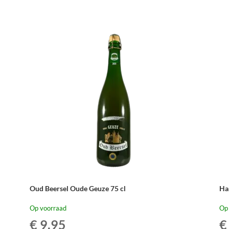
Geuze
Ge
Barrel
Bar
Selection
Sel
Port
De
Wood
Mu
Whisky
37,
Edition
aan
2022
-
75
cl
aantal
Oud Beersel Oude Geuze 75 cl
Ha
Op voorraad
Op
€
9,95
€