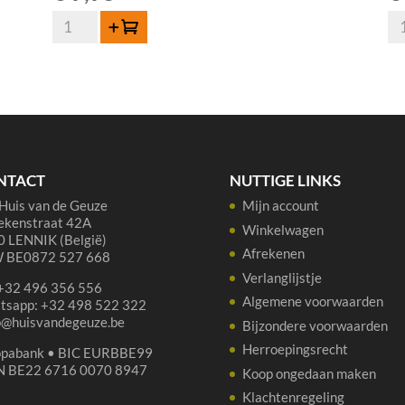
Oud
Ha
Toevoegen
Beersel
Ou
Oude
Ge
Geuze
37
75
cl
cl
aan
aantal
NTACT
NUTTIGE LINKS
Huis van de Geuze
Mijn account
ekenstraat 42A
Winkelwagen
 LENNIK (België)
Afrekenen
 BE0872 527 668
Verlanglijstje
 +32 496 356 556
Algemene voorwaarden
tsapp: +32 498 522 322
p@huisvandegeuze.be
Bijzondere voorwaarden
Herroepingsrecht
opabank • BIC EURBBE99
N BE22 6716 0070 8947
Koop ongedaan maken
Klachtenregeling