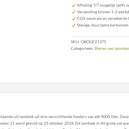
Geuze
Afhaling 7/7 mogelijk (zelfs 
Barrel
Verzending binnen 1-2 werk
Selection
CO2-neutrale en verzekerde 
Foeder
Stevige, duurzame kartonnen
21
-
SKU:
OBOGF21375
37,5cl
Categorieën:
Bieren van spontan
aantal
staande uit lambiek uit drie verschillende foeders van elk 4000 liter. D
 Foeder 21 werd gevuld op 25 oktober 2018. De lambiek in dit grote vat wa