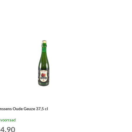
uze
rel
ection
mi-
ids
5cl
tal
nssens Oude Geuze 37,5 cl
 voorraad
4,90