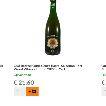
cl
Oud Beersel Oude Geuze Barrel Selection Port
Ou
Wood Whisky Edition 2022 – 75 cl
Mu
Op voorraad
Op
€
21,60
€
Oud
Ou
Toevoegen
Beersel
Be
Oude
Ou