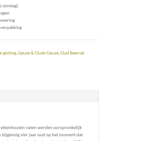
op zondag)
dagen
levering
 verpakking
e gisting
,
Geuze & Oude Geuze
,
Oud Beersel
eze eikenhouten vaten werden oorspronkelijk
s bijgevolg vier jaar oud op het moment dat