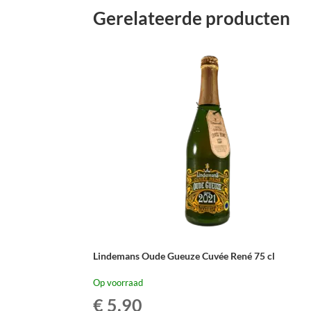
Geuze
Gerelateerde producten
Vandervelden
140
-
37,5
cl
aantal
Lindemans Oude Gueuze Cuvée René 75 cl
Op voorraad
€
5,90