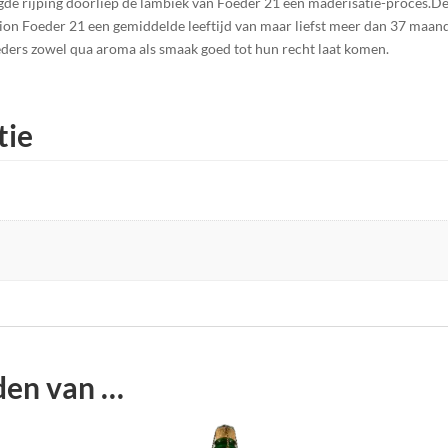
de rijping doorliep de lambiek van Foeder 21 een maderisatie-proces.De 
tion Foeder 21 een gemiddelde leeftijd van maar liefst meer dan 37 maa
ders zowel qua aroma als smaak goed tot hun recht laat komen.
tie
den van …