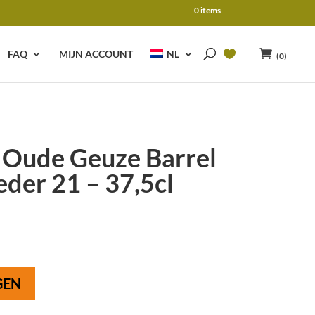
0 items
FAQ
MIJN ACCOUNT
NL
(0)
 Oude Geuze Barrel
eder 21 – 37,5cl
GEN