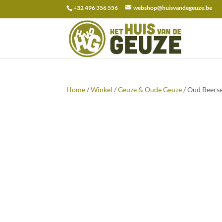
+32 496 356 556
webshop@huisvandegeuze.be
Zoeken
naar:
Home
/
Winkel
/
Geuze & Oude Geuze
/ Oud Beerse