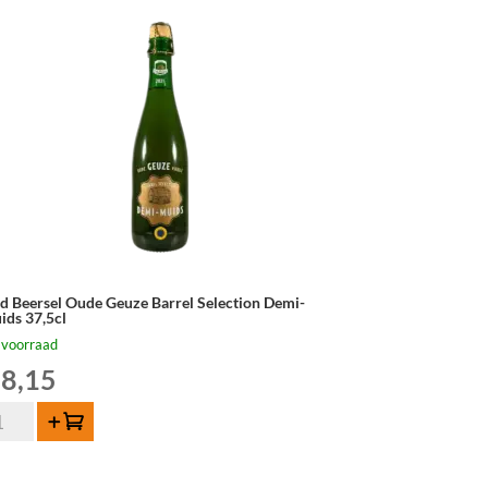
d Beersel Oude Geuze Barrel Selection Demi-
ids 37,5cl
 voorraad
8,15
d
Toevoegen
ersel
de