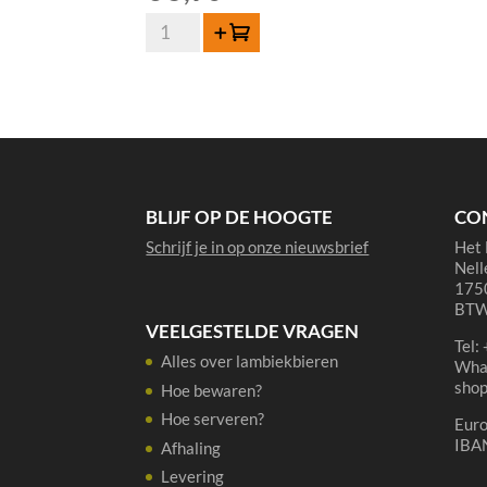
Lindemans
Toevoegen
Oude
Gueuze
Cuvée
René
75
cl
aantal
BLIJF OP DE HOOGTE
CO
Schrijf je in op onze nieuwsbrief
Het 
Nell
1750
BTW
VEELGESTELDE VRAGEN
Tel:
Alles over lambiekbieren
Wha
sho
Hoe bewaren?
Hoe serveren?
Eur
IBA
Afhaling
Levering