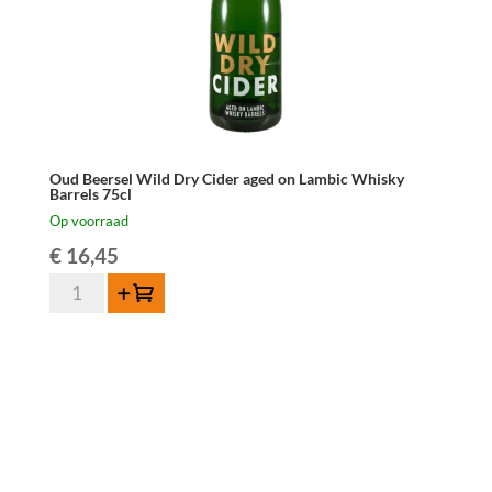
Oud Beersel Wild Dry Cider aged on Lambic Whisky
Barrels 75cl
Op voorraad
€
16,45
Oud
Toevoegen
Beersel
Wild
Dry
Cider
aged
on
Lambic
Whisky