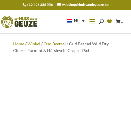
+32 496 356 556
webshop@huisvandegeuze.be
Zoeken
naar:
NL
(0)
Home
/
Winkel
/
Oud Beersel
/ Oud Beersel Wild Dry
Cider – Furmint & Hárslevelü Grapes 75cl