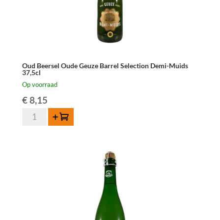
Oud Beersel Oude Geuze Barrel Selection Demi-Muids
37,5cl
Op voorraad
€
8,15
Oud
Toevoegen
Beersel
Oude
Geuze
Barrel
Selection
Demi-
Muids
37,5cl
aantal