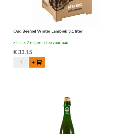
Oud Beersel Winter Lambiek 3,1 liter
Slechts 2 resterend op voorraad
€
33,15
Oud
Toevoegen
Beersel
Winter
Lambiek
3,1
liter
aantal