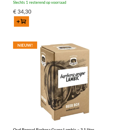
Slechts 1 resterend op voorraad
€
34,30
Toevoegen
Oud
Beersel
Rabarberlambiek
NIEUW!
–
3.1
liter
aantal
Oud Beersel Barbera Grape Lambic – 3.1 liter