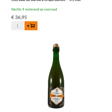
Slechts 4 resterend op voorraad
€
36,95
Oud
Toevoegen
Beersel
Barbera
Grape
Lambic
–
3.1
liter
aantal