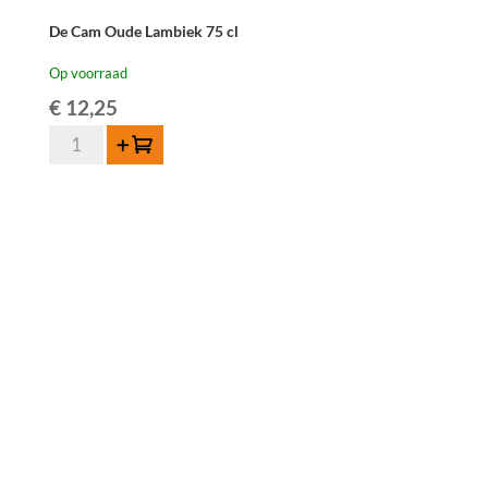
De Cam Oude Lambiek 75 cl
Op voorraad
€
12,25
De
Toevoegen
Cam
Oude
Lambiek
75
cl
aantal