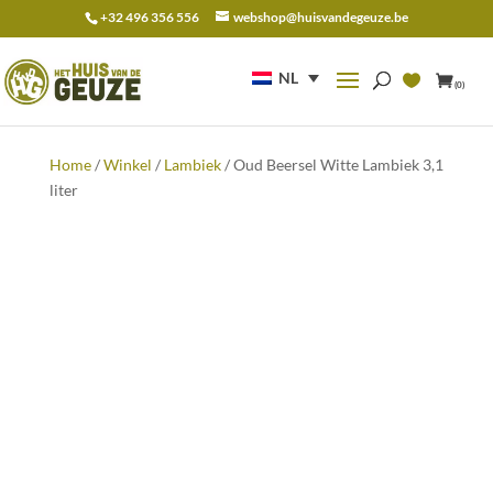
+32 496 356 556
webshop@huisvandegeuze.be
Zoeken
naar:
NL
(0)
Home
/
Winkel
/
Lambiek
/ Oud Beersel Witte Lambiek 3,1
liter