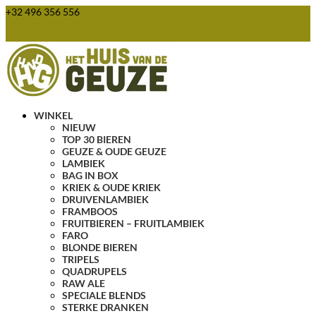
+32 496 356 556
webshop@huisvandegeuze.be
0 items
WINKEL
NIEUW
TOP 30 BIEREN
GEUZE & OUDE GEUZE
LAMBIEK
BAG IN BOX
KRIEK & OUDE KRIEK
DRUIVENLAMBIEK
FRAMBOOS
FRUITBIEREN – FRUITLAMBIEK
FARO
BLONDE BIEREN
TRIPELS
QUADRUPELS
RAW ALE
SPECIALE BLENDS
STERKE DRANKEN