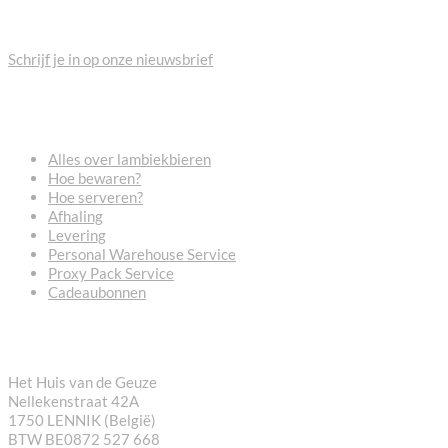
BLIJF OP DE HOOGTE
Schrijf je in op onze nieuwsbrief
VEELGESTELDE VRAGEN
Alles over lambiekbieren
Hoe bewaren?
Hoe serveren?
Afhaling
Levering
Personal Warehouse Service
Proxy Pack Service
Cadeaubonnen
CONTACT
Het Huis van de Geuze
Nellekenstraat 42A
1750 LENNIK (België)
BTW BE0872 527 668