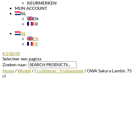
KEURMERKEN
MIJN ACCOUNT
NL
EN
FR
NL
EN
FR
€
0,00
(0)
Selecteer een pagina
Zoeken naar:
Home
/
Winkel
/
Fruitbieren - fruitlambiek
/ OWA Sakura Lambic 75
cl