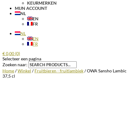
KEURMERKEN
MIJN ACCOUNT
NL
EN
FR
NL
EN
FR
€
0,00
(0)
Selecteer een pagina
Zoeken naar:
Home
/
Winkel
/
Fruitbieren - fruitlambiek
/ OWA Sansho Lambic
37,5 cl