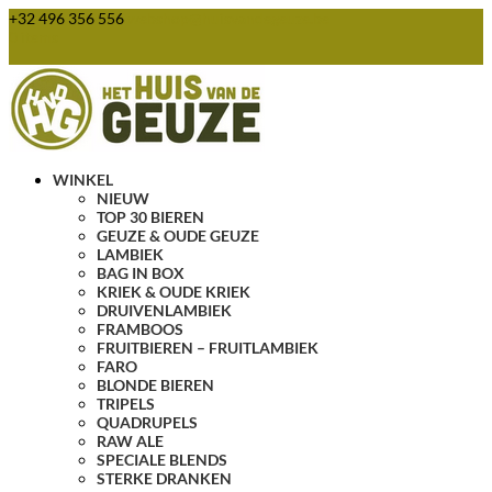
+32 496 356 556
webshop@huisvandegeuze.be
0 items
WINKEL
NIEUW
TOP 30 BIEREN
GEUZE & OUDE GEUZE
LAMBIEK
BAG IN BOX
KRIEK & OUDE KRIEK
DRUIVENLAMBIEK
FRAMBOOS
FRUITBIEREN – FRUITLAMBIEK
FARO
BLONDE BIEREN
TRIPELS
QUADRUPELS
RAW ALE
SPECIALE BLENDS
STERKE DRANKEN