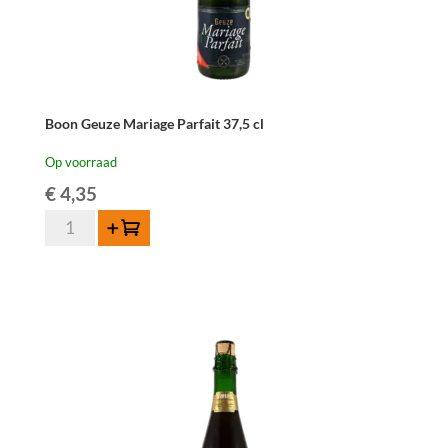
Boon Geuze Mariage Parfait 37,5 cl
Op voorraad
€
4,35
Boon
Toevoegen
Geuze
Mariage
Parfait
37,5
cl
aantal