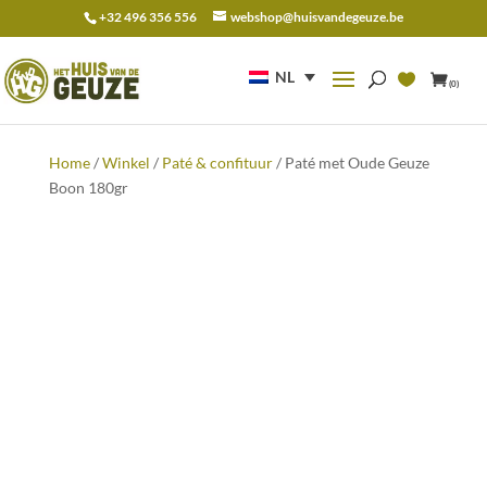
+32 496 356 556
webshop@huisvandegeuze.be
Zoeken
naar:
NL
(0)
Home
/
Winkel
/
Paté & confituur
/ Paté met Oude Geuze
Boon 180gr