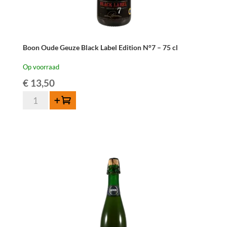
Boon Oude Geuze Black Label Edition N°7 – 75 cl
Op voorraad
€
13,50
Boon
Toevoegen
Oude
Geuze
Black
Label
Edition
N°7
-
75
cl
aantal