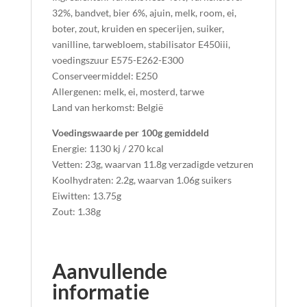
32%, bandvet, bier 6%, ajuin, melk, room, ei,
boter, zout, kruiden en specerijen, suiker,
vanilline, tarwebloem, stabilisator E450iii,
voedingszuur E575-E262-E300
Conserveermiddel: E250
Allergenen: melk, ei, mosterd, tarwe
Land van herkomst: België
Voedingswaarde per 100g gemiddeld
Energie: 1130 kj / 270 kcal
Vetten: 23g, waarvan 11.8g verzadigde vetzuren
Koolhydraten: 2.2g, waarvan 1.06g suikers
Eiwitten: 13.75g
Zout: 1.38g
Aanvullende
informatie