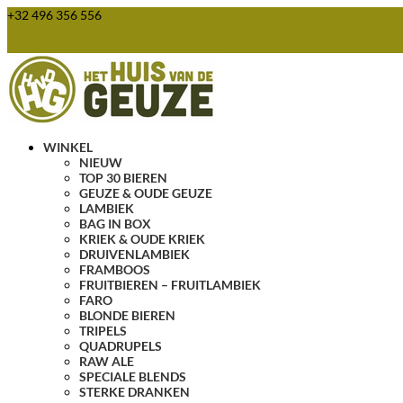
+32 496 356 556
webshop@huisvandegeuze.be
0 items
WINKEL
NIEUW
TOP 30 BIEREN
GEUZE & OUDE GEUZE
LAMBIEK
BAG IN BOX
KRIEK & OUDE KRIEK
DRUIVENLAMBIEK
FRAMBOOS
FRUITBIEREN – FRUITLAMBIEK
FARO
BLONDE BIEREN
TRIPELS
QUADRUPELS
RAW ALE
SPECIALE BLENDS
STERKE DRANKEN