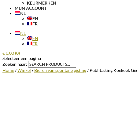
KEURMERKEN
MIJN ACCOUNT
NL
EN
FR
NL
EN
FR
€
0,00
(0)
Selecteer een pagina
Zoeken naar:
Home
/
Winkel
/
Bieren van spontane gisting
/ Publitasting Koekoek Ge