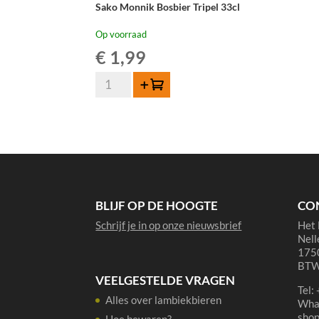
Sako Monnik Bosbier Tripel 33cl
Op voorraad
€
1,99
Sako
Toevoegen
Monnik
Bosbier
Tripel
33cl
aantal
BLIJF OP DE HOOGTE
CO
Schrijf je in op onze nieuwsbrief
Het 
Nell
1750
BTW
VEELGESTELDE VRAGEN
Tel:
Alles over lambiekbieren
Wha
sho
Hoe bewaren?