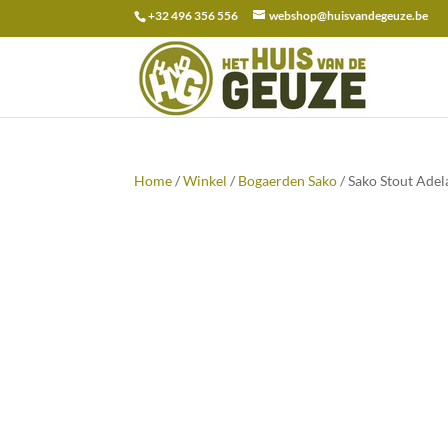
+32 496 356 556
webshop@huisvandegeuze.be
Zoeken
naar:
Home
/
Winkel
/
Bogaerden Sako
/ Sako Stout Adel