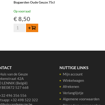
Bogaerden Oude Geuze 75cl
Op voorraad
€
8,50
Bogaerden
Toevoegen
Oude
Geuze
75cl
aantal
NTACT
NUTTIGE LINKS
Huis van de Geuze
Mijn account
ekenstraat 42A
Winkelwagen
 LENNIK (België)
Afrekenen
 BE0872 527 668
Verlanglijstje
 +32 496 356 556
Algemene voorwaarden
tsapp: +32 498 522 322
p@huisvandegeuze.be