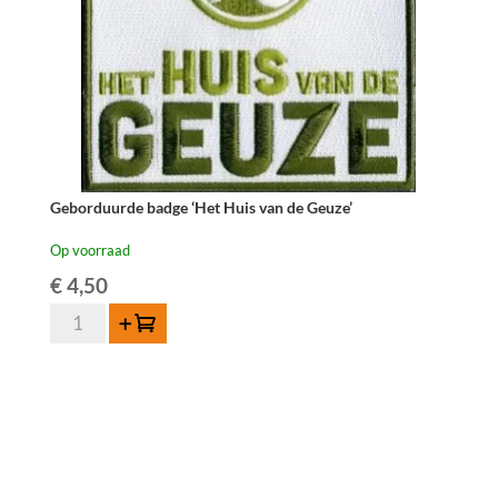
aantal
Geborduurde badge ‘Het Huis van de Geuze’
Op voorraad
€
4,50
Geborduurde
Toevoegen
badge
'Het
Huis
van
de
Geuze'
aantal