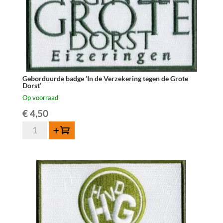
Geborduurde badge ‘In de Verzekering tegen de Grote
Dorst’
Op voorraad
€
4,50
Geborduurde
Toevoegen
badge
'In
de
Verzekering
tegen
de
Grote
Dorst'