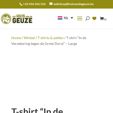
+32 496 356 556
webshop@huisvandegeuze.be
Zoeken
naar:
NL
(0)
Home
/
Winkel
/
T-shirts & petten
/ T-shirt “In de
Verzekering tegen de Grote Dorst” – Large
T-shirt “In de