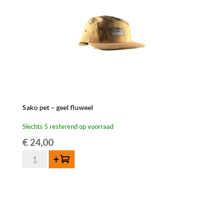
Sako pet – geel fluweel
Slechts 5 resterend op voorraad
€
24,00
Sako
Toevoegen
pet
-
geel
fluweel
aantal