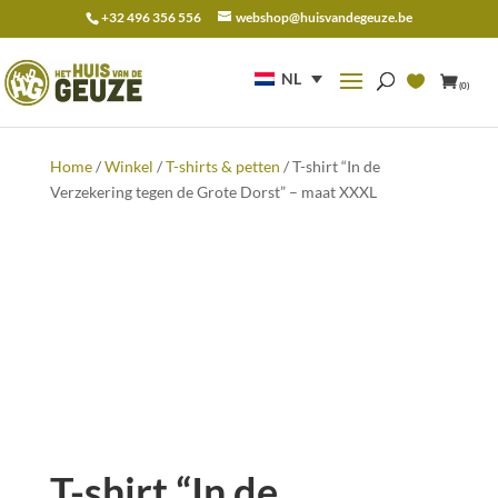
+32 496 356 556
webshop@huisvandegeuze.be
Zoeken
naar:
NL
(0)
Home
/
Winkel
/
T-shirts & petten
/ T-shirt “In de
Verzekering tegen de Grote Dorst” – maat XXXL
T-shirt “In de