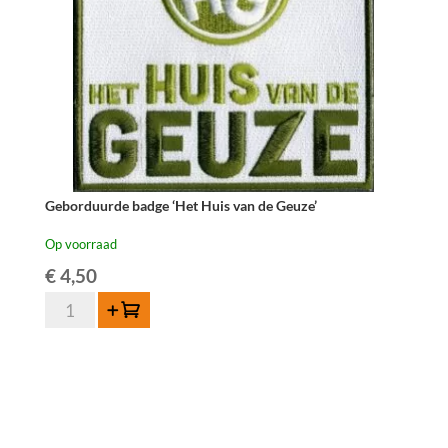
Geborduurde badge ‘Het Huis van de Geuze’
Op voorraad
€
4,50
Geborduurde
Toevoegen
badge
'Het
Huis
van
de
Geuze'