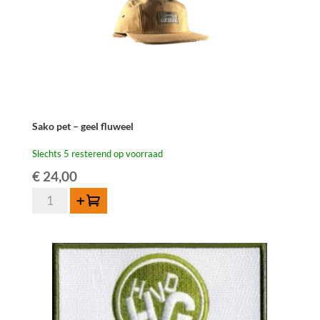
aantal
Sako pet – geel fluweel
Slechts 5 resterend op voorraad
€
24,00
Sako
Toevoegen
pet
-
geel
fluweel
aantal