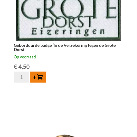
Geborduurde badge ‘In de Verzekering tegen de Grote
Dorst’
Op voorraad
€
4,50
Geborduurde
Toevoegen
badge
'In
de
Verzekering
tegen
de
Grote
Dorst'