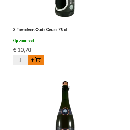
3 Fonteinen Oude Geuze 75 cl
Op voorraad
€
10,70
3
Toevoegen
Fonteinen
Oude
Geuze
75
cl
aantal