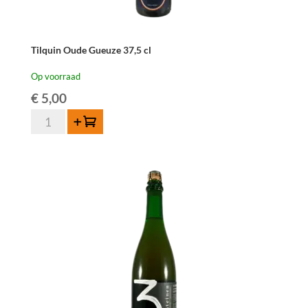
Tilquin Oude Gueuze 37,5 cl
Op voorraad
€
5,00
Tilquin
Toevoegen
Oude
Gueuze
37,5
cl
aantal