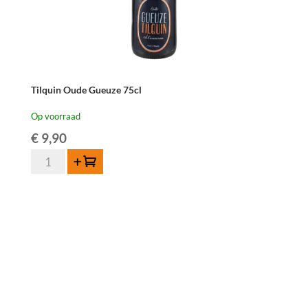
Tilquin Oude Gueuze 75cl
Op voorraad
€
9,90
Tilquin
Toevoegen
Oude
Gueuze
75cl
aantal