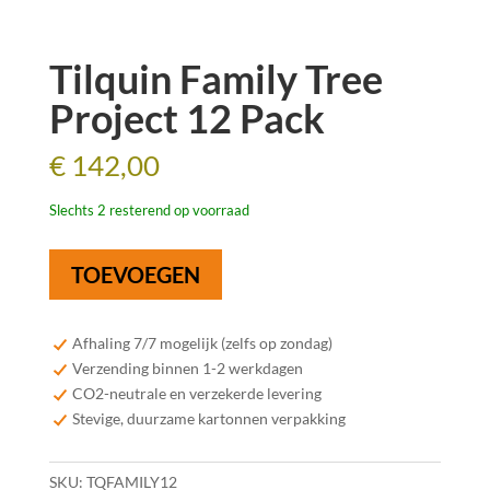
Tilquin Family Tree
Project 12 Pack
€
142,00
Slechts 2 resterend op voorraad
Tilquin
TOEVOEGEN
Family
Tree
Project
Afhaling 7/7 mogelijk (zelfs op zondag)
12
Verzending binnen 1-2 werkdagen
Pack
CO2-neutrale en verzekerde levering
aantal
Stevige, duurzame kartonnen verpakking
SKU:
TQFAMILY12