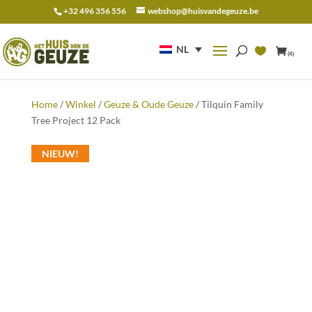
+32 496 356 556
webshop@huisvandegeuze.be
Zoeken
naar:
NL
(4)
Home
/
Winkel
/
Geuze & Oude Geuze
/ Tilquin Family
Tree Project 12 Pack
NIEUW!