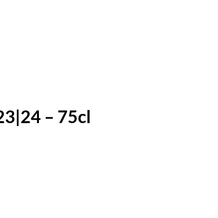
23|24 – 75cl