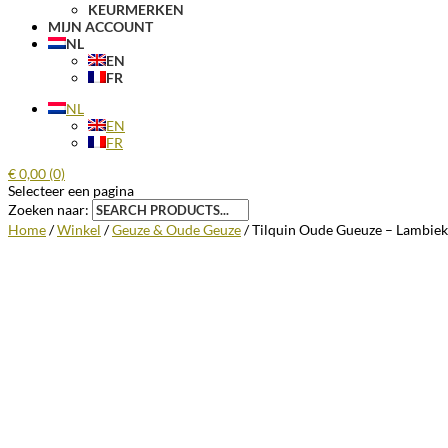
KEURMERKEN
MIJN ACCOUNT
NL
EN
FR
NL
EN
FR
€
0,00
(0)
Selecteer een pagina
Zoeken naar:
Home
/
Winkel
/
Geuze & Oude Geuze
/ Tilquin Oude Gueuze – Lambiek 