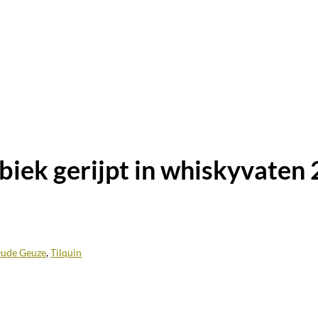
iek gerijpt in whiskyvaten 
Oude Geuze
,
Tilquin