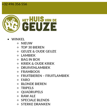
+32 496 356 556
webshop@huisvandegeuze.be
0 items
WINKEL
NIEUW
TOP 30 BIEREN
GEUZE & OUDE GEUZE
LAMBIEK
BAG IN BOX
KRIEK & OUDE KRIEK
DRUIVENLAMBIEK
FRAMBOOS
FRUITBIEREN – FRUITLAMBIEK
FARO
BLONDE BIEREN
TRIPELS
QUADRUPELS
RAW ALE
SPECIALE BLENDS
STERKE DRANKEN