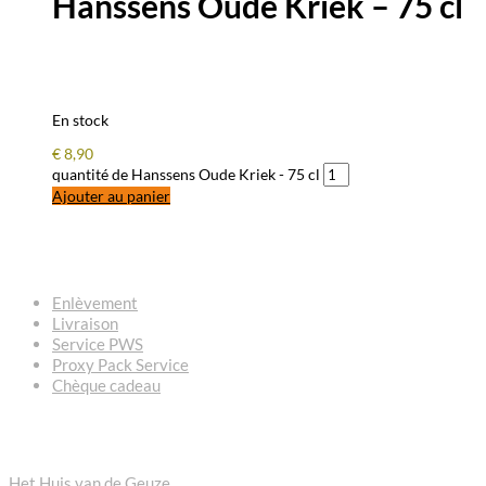
Hanssens Oude Kriek – 75 cl
En stock
€
8,90
quantité de Hanssens Oude Kriek - 75 cl
Ajouter au panier
QUESTIONS – RÉPONSES
Enlèvement
Livraison
Service PWS
Proxy Pack Service
Chèque cadeau
CONTACT
Het Huis van de Geuze