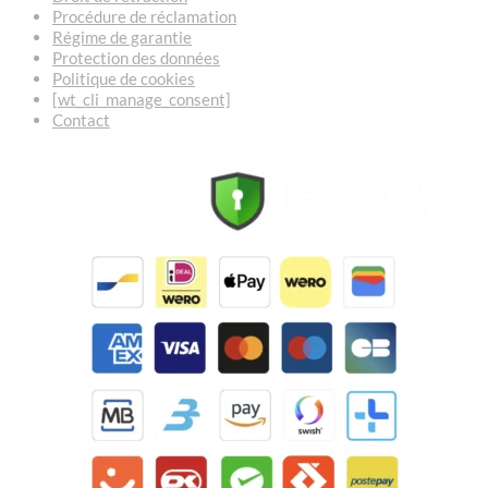
Procédure de réclamation
Régime de garantie
Protection des données
Politique de cookies
[wt_cli_manage_consent]
Contact