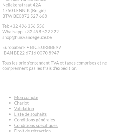
Nellekenstraat 42A
1750 LENNIK (België)
BTW BE0872 527 668
Tel: +32 496 356 556
Whatsapp: +32 498 522 322
shop@huisvandegeuze.be
Europabank • BIC EURBBE99
IBAN BE22 6716 0070 8947
Tous les prix s'entendent TVA et taxes comprises et ne
comprennent pas les frais d'expédition.
LIENS
Mon compte
Chariot
Validation
Liste de souhaits
Conditions générales
Conditions spécifiques
Droit de rétraction