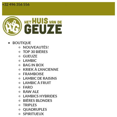
+32 496 356 556
webshop@huisvandegeuze.be
Articles 0
BOUTIQUE
NOUVEAUTÉS!
TOP 30 BIÈRES
GUEUZE
LAMBIC
BAG IN BOX
KRIEK À L’ANCIENNE
FRAMBOISE
LAMBIC DE RAISINS
LAMBIC À FRUIT
FARO
RAW ALE
LAMBICS HYBRIDES
BIÈRES BLONDES
TRIPLES
QUADRUPLES
SPIRITUEUX