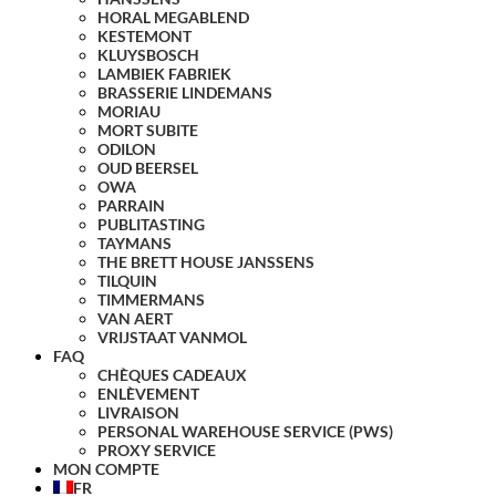
HORAL MEGABLEND
KESTEMONT
KLUYSBOSCH
LAMBIEK FABRIEK
BRASSERIE LINDEMANS
MORIAU
MORT SUBITE
ODILON
OUD BEERSEL
OWA
PARRAIN
PUBLITASTING
TAYMANS
THE BRETT HOUSE JANSSENS
TILQUIN
TIMMERMANS
VAN AERT
VRIJSTAAT VANMOL
FAQ
CHÈQUES CADEAUX
ENLÈVEMENT
LIVRAISON
PERSONAL WAREHOUSE SERVICE (PWS)
PROXY SERVICE
MON COMPTE
FR