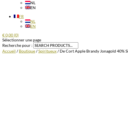
NL
EN
FR
NL
EN
€
0,00
(0)
Sélectionner une page
Recherche pour :
Accueil
/
Boutique
/
Spiritueux
/ De Cort Apple Brandy Jonagold 40% Si