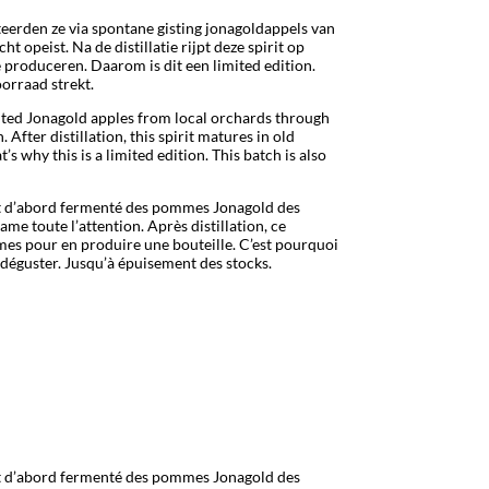
erden ze via spontane gisting jonagoldappels van
 opeist. Na de distillatie rijpt deze spirit op
e produceren. Daarom is dit een limited edition.
oorraad strekt.
nted Jonagold apples from local orchards through
 After distillation, this spirit matures in old
s why this is a limited edition. This batch is also
ont d’abord fermenté des pommes Jonagold des
ame toute l’attention. Après distillation, ce
mmes pour en produire une bouteille. C’est pourquoi
à déguster. Jusqu’à épuisement des stocks.
ont d’abord fermenté des pommes Jonagold des