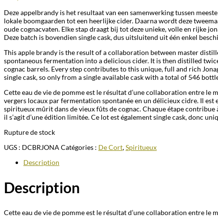
Deze appelbrandy is het resultaat van een samenwerking tussen meest
lokale boomgaarden tot een heerlijke cider. Daarna wordt deze tweemaal ge
oude cognacvaten. Elke stap draagt bij tot deze unieke, volle en rijke j
Deze batch is bovendien single cask, dus uitsluitend uit één enkel besch
This apple brandy is the result of a collaboration between master dis
spontaneous fermentation into a delicious cider. It is then distilled twice
cognac barrels. Every step contributes to this unique, full and rich Jonag
single cask, so only from a single available cask with a total of 546 bottl
Cette eau de vie de pomme est le résultat d’une collaboration entre l
vergers locaux par fermentation spontanée en un délicieux cidre. Il est en
spiritueux mûrit dans de vieux fûts de cognac. Chaque étape contribue à
il s’agit d’une édition limitée. Ce lot est également single cask, donc u
Rupture de stock
UGS :
DCBRJONA
Catégories :
De Cort
,
Spiritueux
Description
Description
Cette eau de vie de pomme est le résultat d’une collaboration entre l