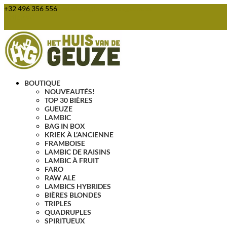
+32 496 356 556
webshop@huisvandegeuze.be
Articles 0
BOUTIQUE
NOUVEAUTÉS!
TOP 30 BIÈRES
GUEUZE
LAMBIC
BAG IN BOX
KRIEK À L’ANCIENNE
FRAMBOISE
LAMBIC DE RAISINS
LAMBIC À FRUIT
FARO
RAW ALE
LAMBICS HYBRIDES
BIÈRES BLONDES
TRIPLES
QUADRUPLES
SPIRITUEUX