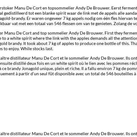
erstoker Manu De Cort en topsommelier Andy De Brouwer. Eerst fermente
distilleerd tot een blanke spirit waar de link met de appels alle aandacht
onagold-brandy. Er waren ongeveer 7 kg appels nodig om één fles hiervan t
ikbaar vat met een totaal van 546 flessen om van te genieten. Zolang de v
tiller Manu De Cort and top sommelier Andy De Brouwer. First they ferme
 to a white spirit where the link with the apples demands all the attention.
old brandy. It took about 7 kg of apples to produce one bottle of this. That’
es to enjoy. While stocks last.
e maître distillateur Manu De Cort et le sommelier Andy De Brouwer. Ils 
suite distillé deux fois en un white spirit où le lien avec les pommes récl
 ce brandy Jonagold unique, plein et riche. Il a fallu environ 7 kg de po
niquement à partir d’un seul fût disponible avec un total de 546 bouteilles 
e maître distillateur Manu De Cort et le sommelier Andy De Brouwer. Ils 