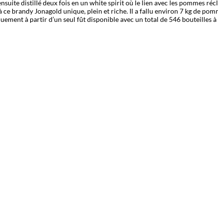
suite distillé deux fois en un white spirit où le lien avec les pommes récl
 ce brandy Jonagold unique, plein et riche. Il a fallu environ 7 kg de po
niquement à partir d’un seul fût disponible avec un total de 546 bouteilles 