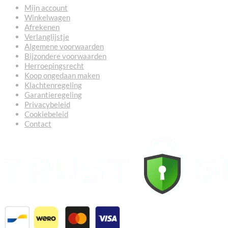
Mijn account
Winkelwagen
Afrekenen
Verlanglijstje
Algemene voorwaarden
Bijzondere voorwaarden
Herroepingsrecht
Koop ongedaan maken
Klachtenregeling
Garantieregeling
Privacybeleid
Cookiebeleid
Contact