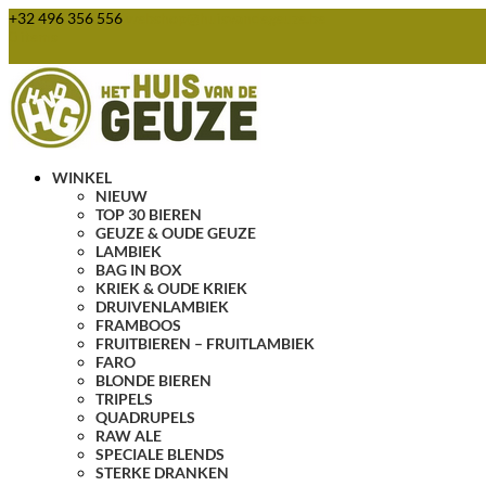
+32 496 356 556
webshop@huisvandegeuze.be
0 items
WINKEL
NIEUW
TOP 30 BIEREN
GEUZE & OUDE GEUZE
LAMBIEK
BAG IN BOX
KRIEK & OUDE KRIEK
DRUIVENLAMBIEK
FRAMBOOS
FRUITBIEREN – FRUITLAMBIEK
FARO
BLONDE BIEREN
TRIPELS
QUADRUPELS
RAW ALE
SPECIALE BLENDS
STERKE DRANKEN