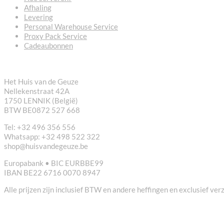
Afhaling
Levering
Personal Warehouse Service
Proxy Pack Service
Cadeaubonnen
CONTACT
Het Huis van de Geuze
Nellekenstraat 42A
1750 LENNIK (België)
BTW BE0872 527 668
Tel: +32 496 356 556
Whatsapp: +32 498 522 322
shop@huisvandegeuze.be
Europabank • BIC EURBBE99
IBAN BE22 6716 0070 8947
Alle prijzen zijn inclusief BTW en andere heffingen en exclusief ve
NUTTIGE LINKS