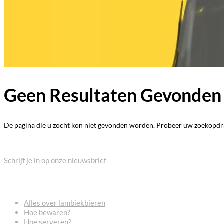
Geen Resultaten Gevonden
De pagina die u zocht kon niet gevonden worden. Probeer uw zoekopdrac
BLIJF OP DE HOOGTE
Schrijf je in op onze nieuwsbrief
VEELGESTELDE VRAGEN
Alles over lambiekbieren
Hoe bewaren?
Hoe serveren?