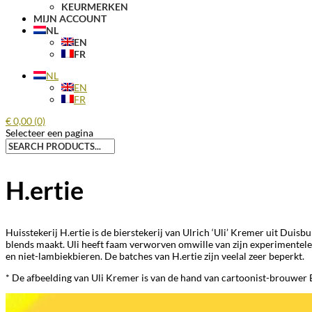
KEURMERKEN
MIJN ACCOUNT
NL
EN
FR
NL
EN
FR
€
0,00
(0)
Selecteer een pagina
Zoeken
naar:
H.ertie
Huisstekerij H.ertie is de bierstekerij van Ulrich ‘Uli’ Kremer uit Duis
blends maakt. Uli heeft faam verworven omwille van zijn experimentele 
en niet-lambiekbieren. De batches van H.ertie zijn veelal zeer beperkt.
* De afbeelding van Uli Kremer is van de hand van cartoonist-brouwer