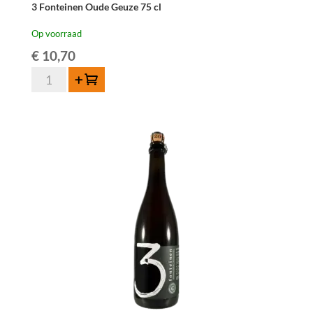
3 Fonteinen Oude Geuze 75 cl
Op voorraad
€
10,70
3
Toevoegen
Fonteinen
Oude
Geuze
75
cl
aantal