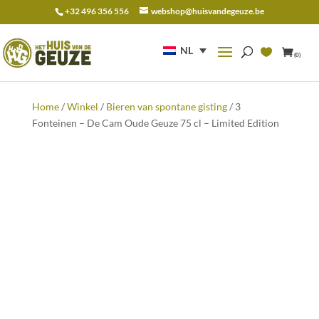
+32 496 356 556
webshop@huisvandegeuze.be
Zoeken
naar:
NL
(0)
Home
/
Winkel
/
Bieren van spontane gisting
/ 3
Fonteinen – De Cam Oude Geuze 75 cl – Limited Edition