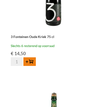
3 Fonteinen Oude Kriek 75 cl
Slechts 6 resterend op voorraad
€
14,50
3
Toevoegen
Fonteinen
Oude
Kriek
75
cl
aantal