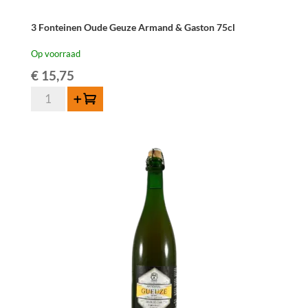
3 Fonteinen Oude Geuze Armand & Gaston 75cl
Op voorraad
€
15,75
3
Toevoegen
Fonteinen
Oude
Geuze
Armand
&
Gaston
75cl
aantal