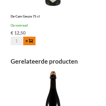
De Cam Geuze 75 cl
Op voorraad
€
12,50
De
Toevoegen
Cam
Geuze
75
Gerelateerde producten
cl
aantal