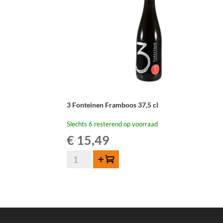
3 Fonteinen Framboos 37,5 cl
Slechts 6 resterend op voorraad
€
15,49
3
Toevoegen
Fonteinen
Framboos
37,5
cl
aantal