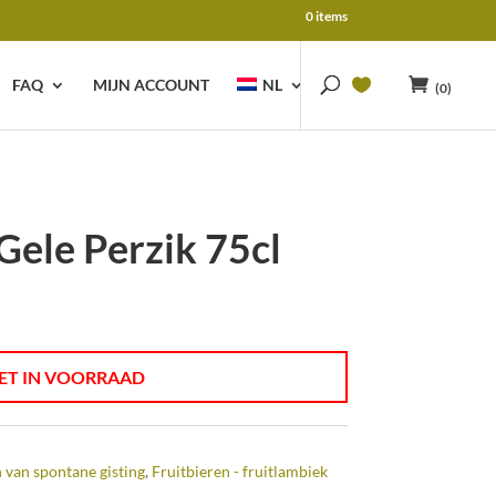
0 items
FAQ
MIJN ACCOUNT
NL
(0)
Gele Perzik 75cl
ET IN VOORRAAD
 van spontane gisting
,
Fruitbieren - fruitlambiek