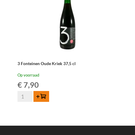
3 Fonteinen Oude Kriek 37,5 cl
Op voorraad
€
7,90
3
Toevoegen
Fonteinen
Oude
Kriek
37,5
cl