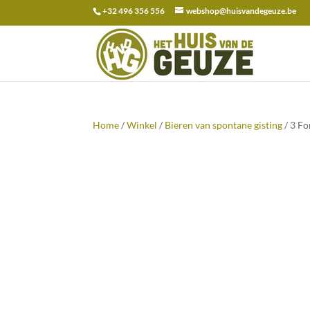
+32 496 356 556
webshop@huisvandegeuze.be
Zoeken
naar:
Home
/
Winkel
/
Bieren van spontane gisting
/ 3 Fo