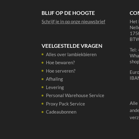
BLIJF OP DE HOOGTE
CO
Schrijf je in op onze nieuwsbrief
Het 
Nell
1750
BTW
VEELGESTELDE VRAGEN
Tel:
Alles over lambiekbieren
Wha
sho
Hoe bewaren?
Hoe serveren?
Eur
IBA
Afhaling
Levering
Personal Warehouse Service
Alle
Proxy Pack Service
ande
Cadeaubonnen
verz