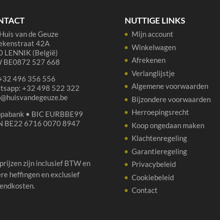
aantal
NTACT
NUTTIGE LINKS
Huis van de Geuze
Mijn account
ekenstraat 42A
Winkelwagen
 LENNIK (België)
Afrekenen
 BE0872 527 668
Verlanglijstje
 +32 496 356 556
Algemene voorwaarden
tsapp: +32 498 522 322
p@huisvandegeuze.be
Bijzondere voorwaarden
Herroepingsrecht
opabank • BIC EURBBE99
N BE22 6716 0070 8947
Koop ongedaan maken
Klachtenregeling
Garantieregeling
 prijzen zijn inclusief BTW en
Privacybeleid
re heffingen en exclusief
Cookiebeleid
endkosten.
Contact