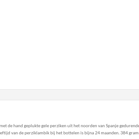
met de hand geplukte gele perziken uit het noorden van Spanje gedurend
tijd van de perziklambik bij het bottelen is bijna 24 maanden. 384 gram v