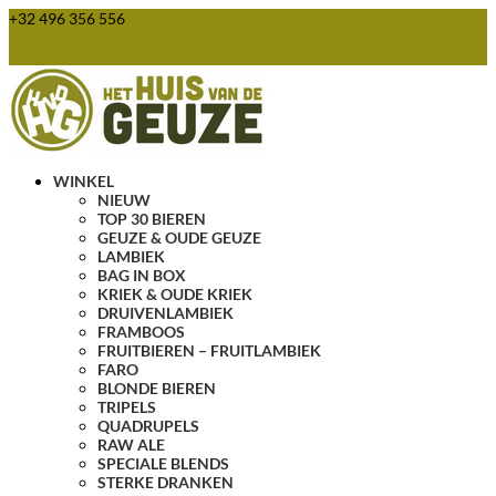
+32 496 356 556
webshop@huisvandegeuze.be
0 items
WINKEL
NIEUW
TOP 30 BIEREN
GEUZE & OUDE GEUZE
LAMBIEK
BAG IN BOX
KRIEK & OUDE KRIEK
DRUIVENLAMBIEK
FRAMBOOS
FRUITBIEREN – FRUITLAMBIEK
FARO
BLONDE BIEREN
TRIPELS
QUADRUPELS
RAW ALE
SPECIALE BLENDS
STERKE DRANKEN