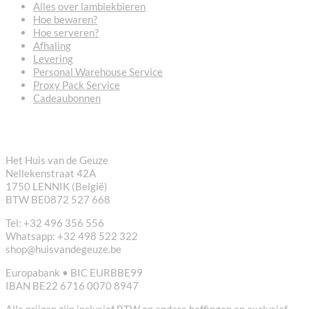
Alles over lambiekbieren
Hoe bewaren?
Hoe serveren?
Afhaling
Levering
Personal Warehouse Service
Proxy Pack Service
Cadeaubonnen
CONTACT
Het Huis van de Geuze
Nellekenstraat 42A
1750 LENNIK (België)
BTW BE0872 527 668
Tel: +32 496 356 556
Whatsapp: +32 498 522 322
shop@huisvandegeuze.be
Europabank • BIC EURBBE99
IBAN BE22 6716 0070 8947
Alle prijzen zijn inclusief BTW en andere heffingen en exclusief