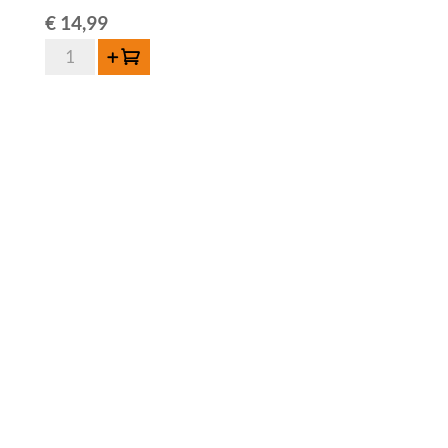
€
14,99
3
Toevoegen
Fonteinen
Platinum
Blend
37,5cl
aantal