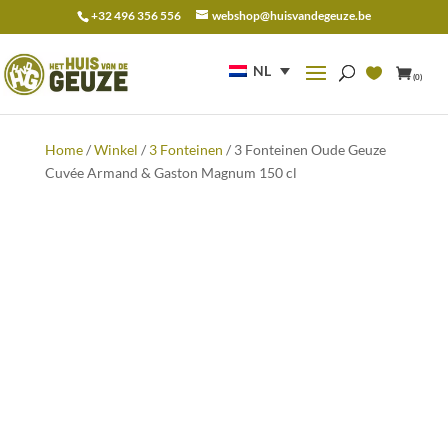
+32 496 356 556
webshop@huisvandegeuze.be
Zoeken
naar:
NL
(0)
Home
/
Winkel
/
3 Fonteinen
/ 3 Fonteinen Oude Geuze
Cuvée Armand & Gaston Magnum 150 cl