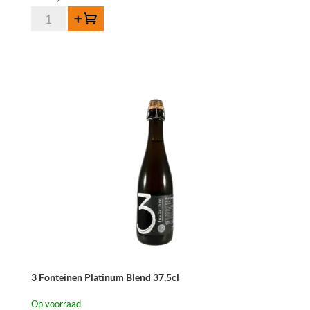
3
Toevoegen
Fonteinen
Oude
Geuze
Armand
&
Gaston
75cl
aantal
3 Fonteinen Platinum Blend 37,5cl
Op voorraad